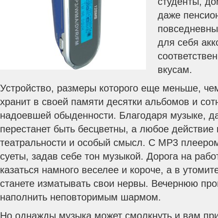
студенты, до
даже пенсио
повседневны
для себя ак
соответстве
вкусам.
Устройство, размеры которого еще меньше, че
хранит в своей памяти десятки альбомов и сот
надоевшей обыденности. Благодаря музыке, д
перестанет быть бесцветны, а любое действие
театральности и особый смысл. С МР3 плееро
суеты, задав себе тон музыкой. Дорога на рабо
казаться намного веселее и короче, а в утомит
станете изматывать свои нервы. Вечернюю про
наполнить неповторимым шармом.
Но однажды музыка может смолкнуть и вам при