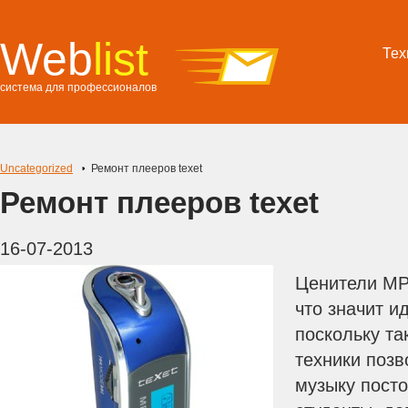
Web
list
Тех
система для профессионалов
Uncategorized
Ремонт плееров texet
Ремонт плееров texet
16-07-2013
Ценители МР
что значит и
поскольку та
техники позв
музыку пост