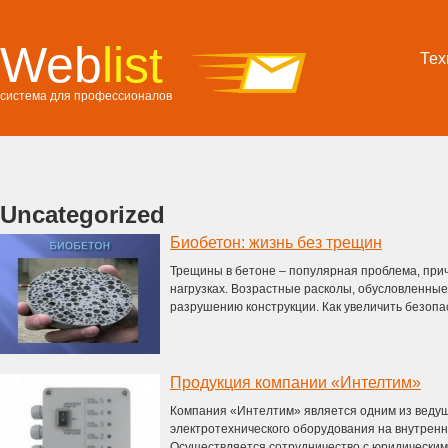
Web
list
Тех
система для профессионалов
Uncategorized
Биобетон: жизнь без трещин
Трещины в бетоне – популярная проблема, прич
нагрузках. Возрастные расколы, обусловленные
разрушению конструкции. Как увеличить безопас
Продукция компании «Интелтим»
Компания «Интелтим» является одним из веду
электротехнического оборудования на внутренн
Осуществляется сотрудничество с юридическими