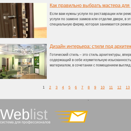
Как правильно выбрать мастера для
Если вам нужны услуги по реставрации или рем
услуги по замене замков или отделке двери, в э
специальную фирму, которая занимается ремонт
Дизайн интерьера: стили под архите
Готический стиль – это стиль архитектуры, впе
содержащий в себе изумительную изысканность.
материалом, в сочетании с помещением выгляд.
1
2
3
4
5
6
7
8
9
10
11
12
13
`
Web
list
система для профессионалов