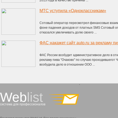
2013 года В качестве причины ...
МТС уступила «Одноклассникам»
Сотовый оператор пересмотрел финансовые взаим
фоне падения доходов от платных SMS Сотовый 
отказался увеличивать долю своего ...
ФАС накажет сайт auto.ru за рекламу п
ФАС России возбудит административное дело в отн
рекламу пива "Очаково" по случаю проходившегот
возбудила дело в отношении ООО ...
`
Web
list
система для профессионалов