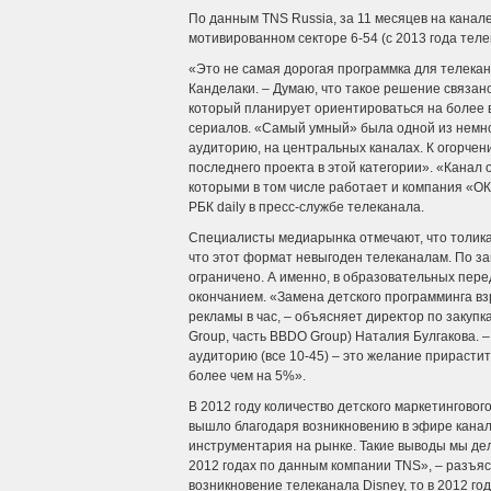
По данным TNS Russia, за 11 месяцев на канал
мотивированном секторе 6-54 (с 2013 года теле
«Это не самая дорогая программка для телека
Канделаки. – Думаю, что такое решение связан
который планирует ориентироваться на более 
сериалов. «Самый умный» была одной из немно
аудиторию, на центральных каналах. К огорче
последнего проекта в этой категории». «Канал 
которыми в том числе работает и компания «О
РБК daily в пресс-службе телеканала.
Специалисты медиарынка отмечают, что толика 
что этот формат невыгоден телеканалам. По з
ограничено. А именно, в образовательных пере
окончанием. «Замена детского программинга в
рекламы в час, – объясняет директор по закуп
Group, часть BBDO Group) Наталия Булгакова.
аудиторию (все 10-45) – это желание прирасти
более чем на 5%».
В 2012 году количество детского маркетинговог
вышло благодаря возникновению в эфире канала
инструментария на рынке. Такие выводы мы де
2012 годах по данным компании TNS», – разъясн
возникновение телеканала Disney, то в 2012 г