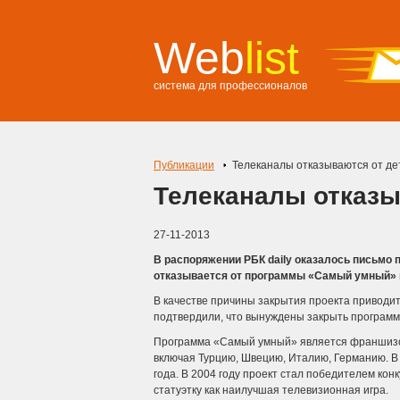
Web
list
система для профессионалов
Публикации
Телеканалы отказываются от де
Телеканалы отказы
27-11-2013
В распоряжении РБК daily оказалось письмо 
отказывается от программы «Самый умный» н
В качестве причины закрытия проекта приводи
подтвердили, что вынуждены закрыть программ
Программа «Самый умный» является франшизой бр
включая Турцию, Швецию, Италию, Германию.
В 
года. В 2004 году проект стал победителем ко
статуэтку как наилучшая телевизионная игра.