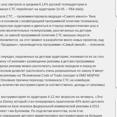
е шоу смотрело в среднем 6,14% русской телеаудитории в
канал СТС перебегает на аудиторию 10-45. – РБК daily).
нала СТС, – прокомментировала ведущая «Самого умного» Тина
о в основном с конфигурацией программной политики телеканала,
взрослую аудиторию и двигаться в сторону юмористических шоу и
гих веселительных телепрограмм, рассчитанных на детскую
нию, со сменой программной политики СТС малыши лишатся
обновляется, на этот момент в разработке много новых проектов, над
К Продакшн», производитель программки «Самый умный», – пояснили
передач, нацеленных на детскую аудиторию, понижается из-за того,
акону «О рекламе» размещение рекламы в детских программках
дачах рекламу можно располагать сначала передачи и перед ее
зрослым дозволит располагать очень разрешенные по закону 9 минут
кам рекламы на ТВ компании Code of Trade (заходит в OMD MD|PHD
 – Основная причина перехода телеканала СТС на новейшую
ть количество инструментария (и соответственно, доходы от рекламы)
о инструментария по аудитории 4-12 лет возросло на четверть. «Это
 Disney, который стал генерировать практически 40% всего детского
лаем на базе анализа федеральной коммерческой рекламы в 2011-
яет г-жа Булгакова. По подсчетам агентства, если б не
оду сокращение детского маркетингового инструментария на больших