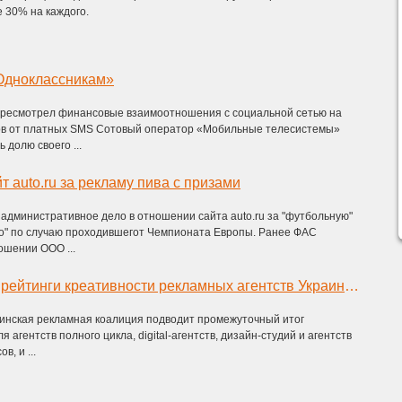
 30% на каждого.
Одноклассникам»
ресмотрел финансовые взаимоотношения с социальной сетью на
ов от платных SMS Сотовый оператор «Мобильные телесистемы»
 долю своего ...
т auto.ru за рекламу пива с призами
административное дело в отношении сайта auto.ru за "футбольную"
во" по случаю проходившегот Чемпионата Европы. Ранее ФАС
ошении ООО ...
Промежуточные рейтинги креативности рекламных агентств Украины сезона 2012/2013
инская рекламная коалиция подводит промежуточный итог
я агентств полного цикла, digital-агентств, дизайн-студий и агентств
, и ...