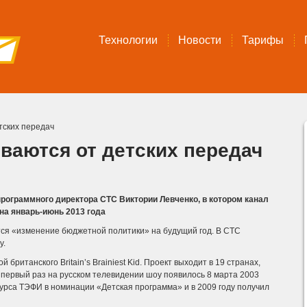
Технологии
Новости
Тарифы
тских передач
ваются от детских передач
программного директора СТС Виктории Левченко, в котором канал
а январь-июнь 2013 года
тся «изменение бюджетной политики» на будущий год. В СТС
у.
итанского Britain’s Brainiest Kid. Проект выходит в 19 странах,
первый раз на русском телевидении шоу появилось 8 марта 2003
нкурса ТЭФИ в номинации «Детская программа» и в 2009 году получил