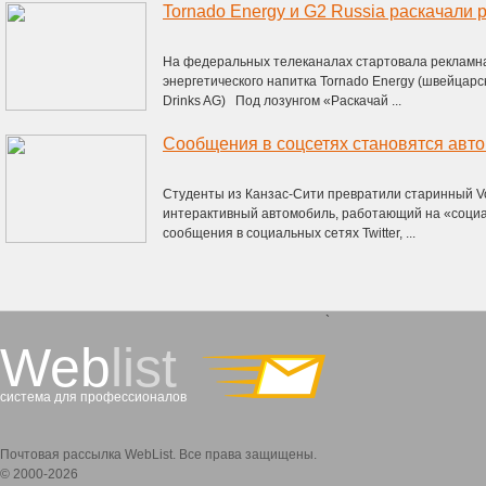
Tornado Energy и G2 Russia раскачали
На федеральных телеканалах стартовала рекламн
энергетического напитка Tornado Energy (швейцарск
Drinks AG) Под лозунгом «Раскачай ...
Сообщения в соцсетях становятся ав
Студенты из Канзас-Сити превратили старинный V
интерактивный автомобиль, работающий на «социа
сообщения в социальных сетях Twitter, ...
`
Web
list
система для профессионалов
Почтовая рассылка WebList. Все права защищены.
© 2000-2026