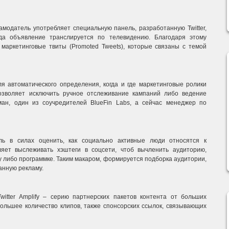
модатель употребляет специальную панель, разработанную Twitter,
гда объявление транслируется по телевидению. Благодаря этому
маркетинговые твиты (Promoted Tweets), которые связаны с темой
для автоматического определения, когда и где маркетинговые ролики
озволяет исключить ручное отслеживание кампаний либо ведение
ан, один из соучредителей BlueFin Labs, а сейчас менеджер по
ль в силах оценить, как социально активные люди относятся к
яет выслеживать хэштеги в соцсети, чтоб вычленить аудиторию,
у либо программке. Таким макаром, формируется подборка аудитории,
анную рекламу.
Twitter Amplify – серию партнерских пакетов контента от больших
ольшее количество клипов, также спонсорских ссылок, связывающих