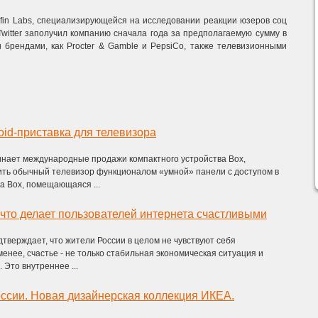
fin Labs, специализирующейся на исследовании реакции юзеров соц
witter заполучил компанию сначала года за предполагаемую сумму в
и брендами, как Procter & Gamble и PepsiCo, также телевизионными
oid-приставка для телевизора
инает международные продажи компактного устройства Box,
ть обычный телевизор функционалом «умной» панели с доступом в
 Box, помещающаяся ...
, что делает пользователей интернета счастливыми
тверждает, что жители России в целом не чувствуют себя
менее, счастье - не только стабильная экономическая ситуация и
 Это внутреннее ...
оссии. Новая дизайнерская коллекция ИКЕА.