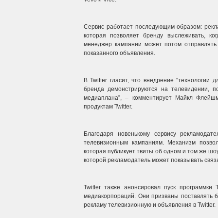
Сервис работает последующим образом: рекла
которая позволяет бренду выслеживать, ко
менеджер кампании может потом отправлять 
показанного объявления.
В Twitter гласит, что внедрение “технологии 
бренда демонстрируются на телевидении, п
медиаплана”, – комментирует Майкл Флейшм
продуктам Twitter.
Благодаря новенькому сервису рекламодате
телевизионным кампаниям. Механизм позвол
которая публикует твиты об одном и том же шо
которой рекламодатель может показывать связ
Twitter также анонсировал пуск программки 
медиакорпораций. Они призваны поставлять б
рекламу телевизионную и объявления в Twitter.