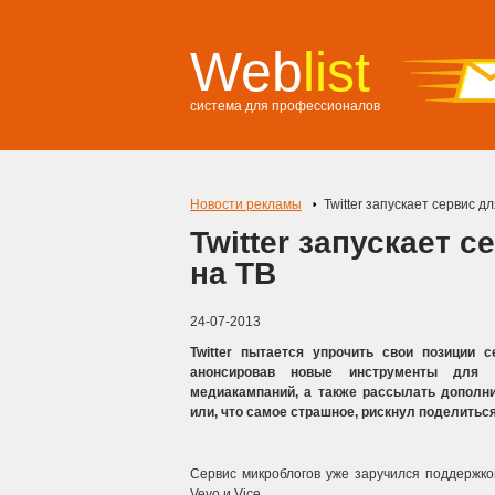
Web
list
система для профессионалов
Новости рекламы
Twitter запускает сервис 
Twitter запускает 
на ТВ
24-07-2013
Twitter пытается упрочить свои позиции 
анонсировав новые инструменты для р
медиакампаний, а также рассылать дополни
или, что самое страшное, рискнул поделиться
Сервис микроблогов уже заручился поддержкой
Vevo и Vice.