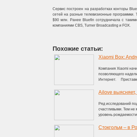
Сервис построен на разработках конторы Blue
сетей на разные телевизионные программки. T
$90 млн. Ранее Bluefin сотрудничала с таким
компаниями CBS, Turner Broadcasting и FOX.
Похожие статьи:
Xiaomi Box: Andr
Компания Xiaomi нач
позволяющего надели
Интернет. Приставка
Ailove выясняет
Ряд исследований под
счастливыми. Тем не 
уровень рождаемости.
Стокгольм – в Р