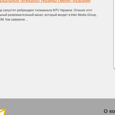
ыкальный телеканал Украины сменит название
да запустят ребрендинг телеканала MTV Украина. Отныне этот
ый развлекательный канал, который входит в Inter Media Group,
M. Как заверили ...
`
О к