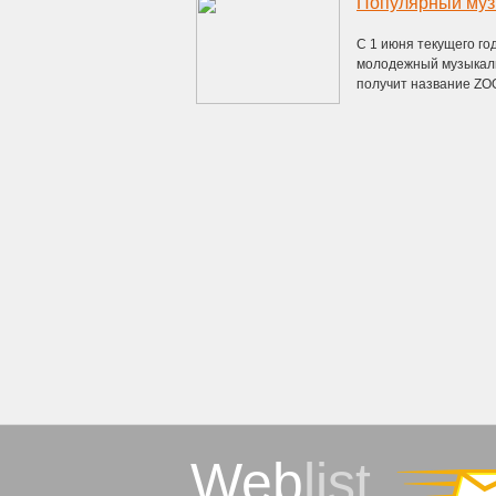
Популярный муз
С 1 июня текущего го
молодежный музыкальн
получит название ZOO
Web
list