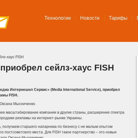
Технологии
Новости
Тарифы
лз-хаус FISH
приобрел сейлз-хаус FISH
иа Интернешнл Сервис» (Media International Service), приобрел
амы FISH.
 Оксана Мысниченко.
шее масштабирование компании в другие страны, расширение спектра
 продажи рекламы на интернет-рынке Украины.
а, получаем старшего напарника по бизнесу с не малым опытом
о постсоветского места. Для FISH такое партнерство – это новые
тила Оксана Мысниченко.