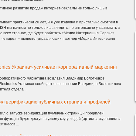
активное развитие продаж интернет-рекламы не только лишь в
ывает практически 20 лет, и я уже издавна и пристально смотрел в
SH мы начнем не только лишь глядеть, но интенсивно участвовать в
 во всех странах, где будет работать «Медиа Интернешнл Сервис».
удет четыре», – выделил управляющий партнер «Медиа Интернешнл
onics Украина» усиливает корпоративный маркетинг
орпоративного маркетинга возглавил Владимир Болотников.
lectronics Украина» сообщает о назначении Владимира Болотникова
теля отдела ...
тил верификацию публичных страниц и профилей
вил о запуске верификации публичных страниц и профилей
я функция будет доступна узкому кругу людей (артисты, журналисты,
бизнесов ...