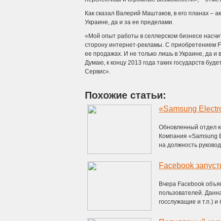
Как сказал Валерий Маштаков, в его планах – 
Украине, да и за ее пределами.
«Мой опыт работы в селлерском бизнесе насчит
сторону интернет-рекламы. С приобретением FI
ее продажах. И не только лишь в Украине, да и
Думаю, к концу 2013 года таких государств б
Сервис».
Похожие статьи:
«Samsung Electr
Обновленный отдел к
Компания «Samsung E
на должность руководи
Facebook запус
Вчера Facebook объя
пользователей. Данна
госслужащие и т.п.) и 