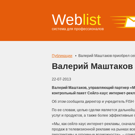
Web
list
система для профессионалов
Публикации
Валерий Маштаков приобрел сей
Валерий Маштаков 
22-07-2013
Валерий Маштаков, управляющий партнер «Мед
контрольный пакет Сейлз-хаус интернет-рекл
Об этом сообщила директор и учредитель FISH
По ее словам, целью сделки является дальней
услуг и продуктов, а также более эффективные
«Мы, как сейлз-хаус интернет-рекламы, сначал
продаж в телевизионной рекламе на рынках всег
перспективы и огромные возможности», – отме