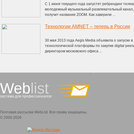
С 1 июня текущего года запустят ребрендинг теле
молодежный музыкальный развлекательный канал, к
получит название ZOOM. Как заверили ...
Технологии AMNET – теперь в России
30 мая 2013 года Aegis Media объявила о запуске 
технологической платформы по закупке digital ре
директором московского офиса ...
`
Web
list
система для профессионалов
Почтовая рассылка WebList. Все права защищены.
© 2000-2026