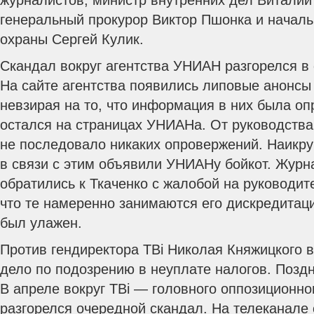
журналистов, министр внутренних дел Виталий
генеральный прокурор Виктор Пшонка и началь
охраны Сергей Кулик.
Скандал вокруг агентства УНИАН разгорелся в
На сайте агентства появились липовые анонсы 
невзирая на то, что информация в них была опр
остался на страницах УНИАНа. От руководства
не последовало никаких опровержений. Наик
в связи с этим объявили УНИАНу бойкот. Журн
обратились к Ткаченко с жалобой на руководи
что те намеренно занимаются его дискредитац
был улажен.
Против гендиректора ТВі Николая Княжицкого в
дело по подозрению в неуплате налогов. Позд
В апреле вокруг ТВі — головного оппозиционн
разгорелся очередной скандал. На телеканале