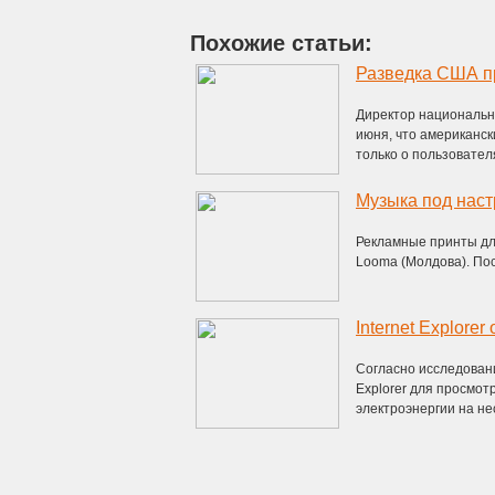
Похожие статьи:
Разведка США пр
Директор национально
июня, что американс
только о пользователя
Музыка под нас
Рекламные принты для
Looma (Молдова). По
Internet Explor
Согласно исследовани
Explorer для просмо
электроэнергии на нес