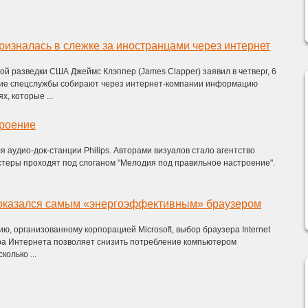
изналась в слежке за иностранцами через интернет
й разведки США Джеймс Клэппер (James Clapper) заявил в четверг, 6
кие спецслужбы собирают через интернет-компании информацию
х, которые ...
троение
 аудио-док-станции Philips. Авторами визуалов стало агентство
стеры проходят под слоганом "Мелодия под правильное настроение".
er оказался самым «энергоэффективным» браузером
ю, организованному корпорацией Microsoft, выбор браузера Internet
тра Интернета позволяет снизить потребление компьютером
колько ...