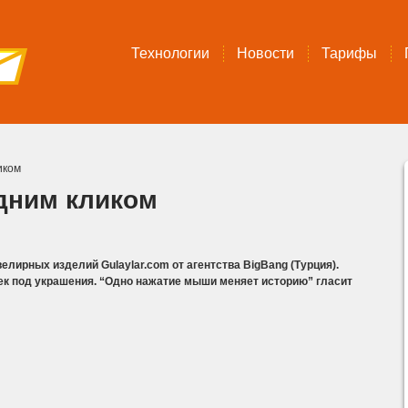
Технологии
Новости
Тарифы
иком
дним кликом
лирных изделий Gulaylar.com от агентства BigBang (Турция).
к под украшения. “Одно нажатие мыши меняет историю” гласит