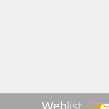
Web
list