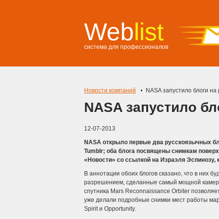
Web
list
система для профессионалов
Новости компаний
NASA запустило блоги на 
NASA запустило бл
12-07-2013
NASA открыло первые два русскоязычных блог
Tumblr; оба блога посвящены снимкам повер
«Новости» со ссылкой на Израэля Эспинозу, 
В аннотации обоих блогов сказано, что в них б
разрешением, сделанные самый мощной камерой
спутника Mars Reconnaissance Orbiter позволяе
уже делали подробные снимки мест работы мар
Spirit и Opportunity.