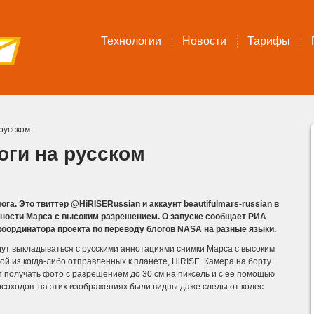
Технологии
Новости
Тарифы
русском
оги на русском
а. Это твиттер @HiRISERussian и аккаунт beautifulmars-russian в
хности Марса с высоким разрешением. О запуске сообщает РИА
координатора проекта по переводу блогов NASA на разные языки.
удут выкладываться с русскими аннотациями снимки Марса с высоким
 из когда-либо отправленных к планете, HiRISE.
Камера на борту
т получать фото с разрешением до 30 см на пиксель и с ее помощью
соходов: на этих изображениях были видны даже следы от колес