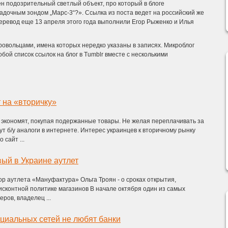
н подозрительный светлый объект, про который в блоге
адочным зондом „Марс-3“?». Ссылка из поста ведет на российский же
перевод еще 13 апреля этого года выполнили Егор Рыженко и Илья
овольцами, имена которых нередко указаны в записях. Микроблог
ой список ссылок на блог в Tumblr вместе с несколькими
 на «вторичку»
 экономят, покупая подержанные товары. Не желая переплачивать за
т б/у аналоги в интернете. Интерес украинцев к вторичному рынку
 сайт ...
вый в Украине аутлет
 аутлета «Мануфактура» Ольга Троян - о сроках открытия,
исконтной политике магазинов В начале октября один из самых
ров, владелец ...
циальных сетей не любят банки