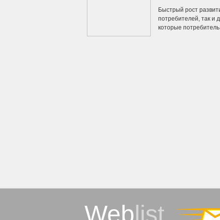
Быстрый рост развит
потребителей, так и 
которые потребитель х
Web
list