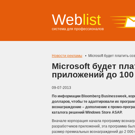
Web
list
система для профессионалов
Новости рекламы
Microsoft будет платить с
Microsoft будет пл
приложений до 100
09-07-2013
По информации Bloomberg Businessweek, корп
долларов, чтобы те адаптировали их програ
вознаграждение – дополнение к промо-програ
каталога решений Windows Store ASAP.
Вначале корпорация начала программу вознагр
разработчиков приложений, эта программа был
размер премиальных вознаграждений до 2 000 б