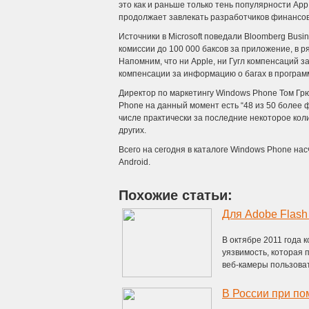
это как и раньше только тень популярности App S
продолжает завлекать разработчиков финансо
Источники в Microsoft поведали Bloomberg Busi
комиссии до 100 000 баксов за приложение, в 
Напомним, что ни Apple, ни Гугл компенсаций 
компенсации за информацию о багах в програм
Директор по маркетингу Windows Phone Том Грю
Phone на данный момент есть “48 из 50 более
числе практически за последние некоторое коли
других.
Всего на сегодня в каталоге Windows Phone нас
Android.
Похожие статьи:
Для Adobe Flash
В октябре 2011 года 
уязвимость, которая 
веб-камеры пользовате
В России при по