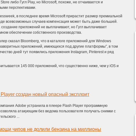
tore либо Гугл Play, но Microsoft, похоже, не отчаивается и
выми перспективами.
nessweek, в последнее время Microsoft прирастит размер премиальной
ряде всевозможных случаев компенсация может быть даже большей.
за создание приложений не выплачивают, но Гугл выплачивает
мном обеспечении собственного производства.
лер сказал Bloomberg, что в каталоге приложений для Windows
 фаворитных приложений, имеющихся под другие платформы”, в том
чество дней тут появились приложения Instagram, Pinterest и ряд
читывается 145 000 приложений, что существенно ниже, чем у iOS и
 Player создан новый опасный эксплоит
компания Adobe устранила в плеере Flash Player программную
позволяла атакующим без ведома пользователя получать снимки с
льского ...
мощи чипов не долили бензина на миллионы