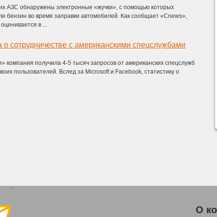
ких АЗС обнаружены электронные «жучки», с помощью которых
и бензин во время заправки автомобилей. Как сообщает «Cnews»,
оценивается в ...
а о сотрудничестве с американскими спецслужбами
» компания получила 4-5 тысяч запросов от американских спецслужб
оих пользователей. Вслед за Microsoft и Facebook, статистику о
`
О к