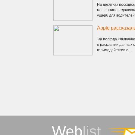
На десятках российс
мошенники недоливал
ущерб для водителей 
Apple рассказал
За полгода «яблочная
о раскрытии данных св
взаимодействии с ...
Web
list