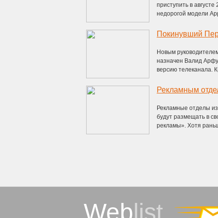
приступить в августе
недорогой модели Appl
Новым руководителем
назначен Валид Арфуш
версию телеканала. Кр
Рекламные отделы из
будут размещать в св
рекламы». Хотя раньше
Web
list