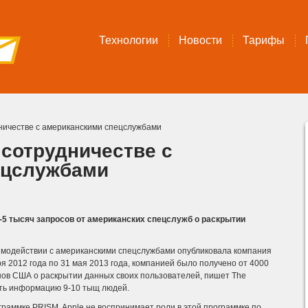
Технологии
Новости
Тарифы
дничестве с американскими спецслужбами
 сотрудничестве с
ецслужбами
-5 тысяч запросов от американских спецслужб о раскрытии
взаимодействии с американскими спецслужбами опубликовала компания
бря 2012 года по 31 мая 2013 года, компанией было получено от 4000
нов США о раскрытии данных своих пользователей, пишет The
ть информацию 9-10 тыщ людей.
раммке PRISM. Apple не воспринимает роли в этой программке по