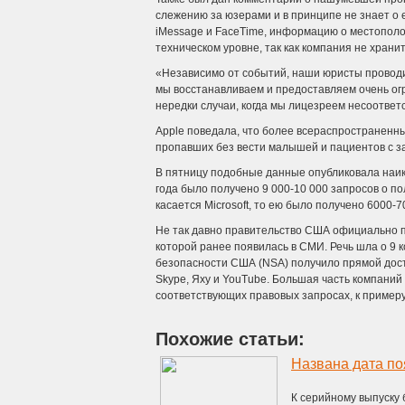
слежению за юзерами и в принципе не знает о е
iMessage и FaceTime, информацию о местополож
техническом уровне, так как компания не храни
«Независимо от событий, наши юристы проводит
мы восстанавливаем и предоставляем очень огр
нередки случаи, когда мы лицезреем несоответс
Apple поведала, что более всераспространенн
пропавших без вести малышей и пациентов с з
В пятницу подобные данные опубликовала наикр
года было получено 9 000-10 000 запросов о по
касается Microsoft, то ею было получено 6000-
Не так давно правительство США официально 
которой ранее появилась в СМИ. Речь шла о 9 
безопасности США (NSA) получило прямой доступ 
Skype, Яху и YouTube. Большая часть компани
соответствующих правовых запросах, к примеру
Похожие статьи:
Названа дата по
К серийному выпуску 