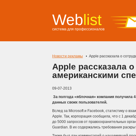
Web
list
система для профессионалов
Новости рекламы
Apple рассказала о сотру
Apple рассказала о
американскими сп
09-07-2013
За полгода «яблочная» компания получила 4
данных своих пользователей.
Вслед за Microsoft и Facebook, статистику о 
Apple. Так, корпорация сообщила, что с 1 дека
до 5000 запросов от правоохранительных орга
Guardian.
В их содержались требования раскры
Также был дан комментарий о нашумевшей прог