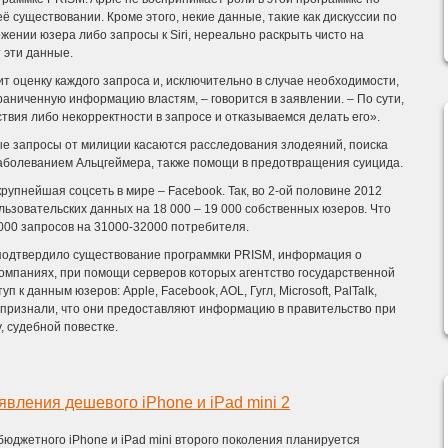
ё существовании. Кроме этого, некие данные, такие как дискуссии по
ении юзера либо запросы к Siri, нереально раскрыть чисто на
т эти данные.
 оценку каждого запроса и, исключительно в случае необходимости,
аниченную информацию властям, – говорится в заявлении. – По сути,
твия либо некорректности в запросе и отказываемся делать его».
ые запросы от милиции касаются расследования злодеяний, поиска
аболеванием Альцгеймера, также помощи в предотвращения суицида.
упнейшая соцсеть в мире – Facebook. Так, во 2-ой половине 2012
льзовательских данных на 18 000 – 19 000 собственных юзеров. Что
7000 запросов на 31000-32000 потребителя.
подтвердило существование программки PRISM, информация о
компаниях, при помощи серверов которых агентство государственной
к данным юзеров: Apple, Facebook, AOL, Гугл, Microsoft, PalTalk,
й признали, что они предоставляют информацию в правительство при
, судебной повестке.
явления дешевого iPhone и iPad mini 2
бюджетного iPhone и iPad mini второго поколения планируется