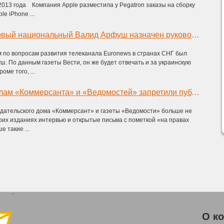
 2013 года Компания Apple разместила у Pegatron заказы на сборку
e iPhone ...
Покинувший Первый национальный Валид Арфуш назначен руководителем Euronews по СНГ
 по вопросам развития телеканала Euronews в странах СНГ был
. По данным газеты Вести, он же будет отвечать и за украинскую
оме того, ...
Рекламным отделам «Коммерсанта» и «Ведомостей» запретили публикации «на правах рекламы»
дательского дома «Коммерсант» и газеты «Ведомости» больше не
оих изданиях интервью и открытые письма с пометкой «на правах
 такие ...
`
О к