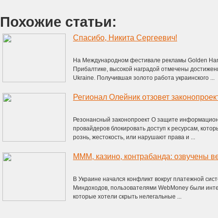
Похожие статьи:
Спасибо, Никита Сергеевич!
На Международном фестивале рекламы Golden Ha
Прибалтике, высокой наградой отмечены достиже
Ukraine. Получившая золото работа украинского ...
Регионал Олейник отзовет законопроек
Резонансный законопроект О защите информацион
провайдеров блокировать доступ к ресурсам, кот
рознь, жестокость, или нарушают права и ...
В Украине начался конфликт вокруг платежной си
Миндоходов, пользователями WebMoney были инте
которые хотели скрыть нелегальные ...