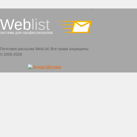
`
Web
list
система для профессионалов
Почтовая рассылка WebList. Все права защищены.
© 2000-2026