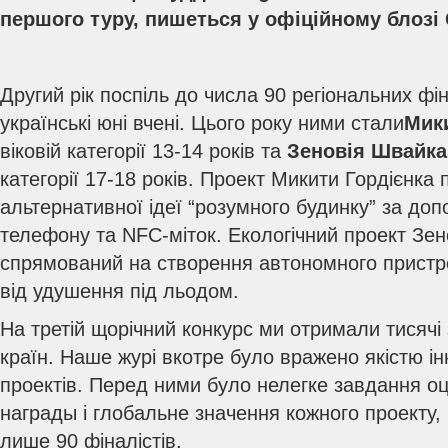
першого туру, пишеться у офiцiйному блозi 
Другий рік поспіль до числа 90 регіональних фі
українські юні вчені. Цього року ними стали
Мики
віковій категорії 13-14 років та
Зеновія Швайка
категорії 17-18 років.
Проект Микити Гордієнка п
альтернативної ідеї “розумного будинку” за до
телефону та NFC-міток. Екологічний проект Зен
спрямований на створення автономного пристр
від удушення під льодом.
На третій щорічний конкурс ми отримали тисячі 
країн. Наше журі вкотре було вражено якістю і
проектів. Перед ними було нелегке завдання оці
награды і глобальне значення кожного проекту, 
лише 90 фіналістів.