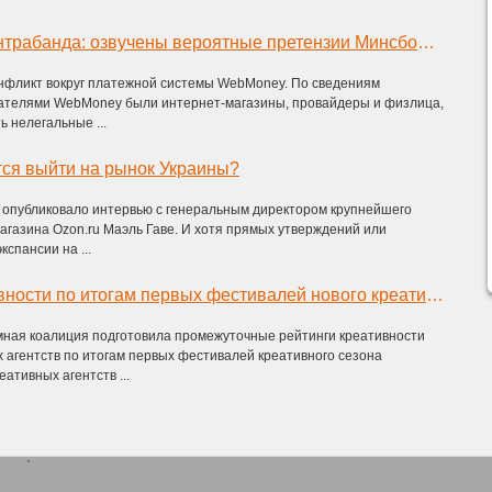
МММ, казино, контрабанда: озвучены вероятные претензии Минсборов к WebMoney
онфликт вокруг платежной системы WebMoney. По сведениям
ателями WebMoney были интернет-магазины, провайдеры и физлица,
ь нелегальные ...
тся выйти на рынок Украины?
я опубликовало интервью с генеральным директором крупнейшего
агазина Ozon.ru Маэль Гаве. И хотя прямых утверждений или
спансии на ...
Рейтинги креативности по итогам первых фестивалей нового креативного сезона.
мная коалиция подготовила промежуточные рейтинги креативности
 агентств по итогам первых фестивалей креативного сезона
еативных агентств ...
`