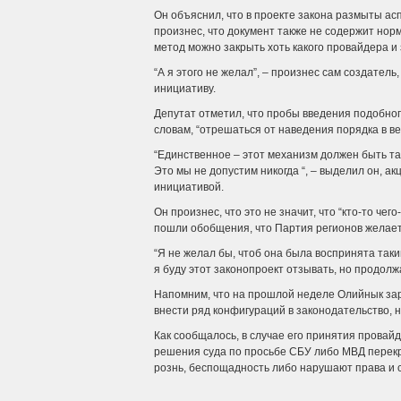
Он объяснил, что в проекте закона размыты ас
произнес, что документ также не содержит нормы
метод можно закрыть хоть какого провайдера и
“А я этого не желал”, – произнес сам создател
инициативу.
Депутат отметил, что пробы введения подобног
словам, “отрешаться от наведения порядка в ве
“Единственное – этот механизм должен быть так
Это мы не допустим никогда “, – выделил он, ак
инициативой.
Он произнес, что это не значит, что “кто-то чего
пошли обобщения, что Партия регионов желает
“Я не желал бы, чтоб она была воспринята таки
я буду этот законопроект отзывать, но продолж
Напомним, что на прошлой неделе Олийнык зар
внести ряд конфигураций в законодательство, 
Как сообщалось, в случае его принятия провай
решения суда по просьбе СБУ либо МВД перек
рознь, беспощадность либо нарушают права и 