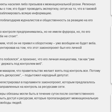
пекты насилия либо призывов к межнациональной розни. Регионал
 о том, кто будет проводить экспертизу, сетуя на то, что в таковой
 заблокировать всякую информацию.
ь, поблагодарив журналистов и общественность за реакцию на его
о контроля предпринимались, но не имели фуррора, но, по его
бе не стоит”.
им, чтоб он не привел к оборотному – уже вообщем не будет веба.
центировав на том, что этот законопроект был его личной
-то побоялся”, и произнес, что его личная инициатива, так как “уже
 держать под контролем веб”.
м макаром, что правительство желает взять под контроль все. Потому
ать дискуссию”, – подытожил народный депутат.
егистрировал в парламенте законопроект, которым предлагалось
направленных на контроль за ресурсами сети.
деры обязаны могли быть в течение суток после соответственного
рыть доступ к ресурсам, которые пропагандируют межнациональную
свободы людей.