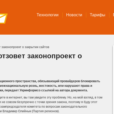
Технологии
Новости
Тарифы
 законопроект о закрытии сайтов
тзовет законопроект о
ационного пространства, обязывающий провайдеров блокировать
 межнациональную рознь, жестокость, или нарушают права и
ки, передает Укринформсо ссылкой на автора документа.
ите в интернет, вы там увидите эту проблему. Но, на мой взгляд, в том
я не совсем безупречно с точки зрения закона, поэтому я буду этот
ал зампредседателя комитета по вопросам законодательного
и Владимир Олийнык (Партия регионов).