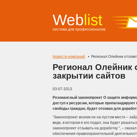
Web
list
система для профессионалов
Новости компаний
Регионал Олейник отзовет
Регионал Олейник о
закрытии сайтов
03-07-2013
Резонансный законопроект О защите информ
доступ к ресурсам, которые пропагандируют
свободы граждан, будет отозван для доработ
“Законопроект возник не на пустом месте – зайд
виде, в котором я его подал, она будет решатьс
законопроект отзывать на доработку “, – сказ
обеспечения правоохранительной деятельност