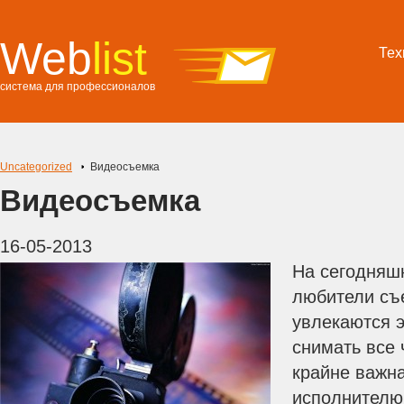
Web
list
Тех
система для профессионалов
Uncategorized
Видеосъемка
Видеосъемка
16-05-2013
На сегодняш
любители съ
увлекаются э
снимать все 
крайне важн
исполнителю,