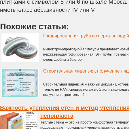
плитками с символом 5 или 6 по шкале Мооса.
иметь класс абразивности IV или V.
Похожие статьи:
Гофрированная труба из нержавеющей
Рынок трубопроводной арматуры предлагает новый
нержавеющая гофрированная. Эти трубы прекрасно
очень удобны и быстро ...
Строительная лицензия, получение ли
Строительная лицензия – важный документ, которы
только не НАМ, специалистам в области законодат
получения строительной ...
Важность утепления стен и метод утеплени
пенопласта
Тёплые стены — это не просто комфортная темпера
поддерживают нормальный уровень влажности, а зн