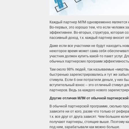
Каждый партнер МЛМ одновременно является еще 
Во-первых, это хорошо тем, что если человек за
эффективнее. Во-вторых, структура, которая со
пассивный доход, т.к. каждый партнер вносит оп
Даже если все участники не будут находить нов
некоторое время может сама себя обеспечивать
участник должен купить какой-то пакет услуг. Д
обычных партнерских программ эффективность 
Там около 98% людей, так называемые «мертвые
быстренько зарегистрировались и тут же забыли
стимула. Если б они потратили деньги, у них б
вступительный взнос – это отличный стимул д
партнеров. Ведь за каждого нового зарегистри
Другие отличия МЛМ от обычной партнерско
В обычной партнерской программе, сколько прод
зависите ни от кого, разве что только от рефер
т.к. все друг от друга зависят. Чем большее ко
получают партнеры, стоящие выше. Поэтому каж
под ним, зарабатывали как можно больше.