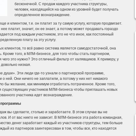
бесконечной. С продаж каждого участника структуры,
человек, находящийся на одном из уровней будет получать
определенное вознаграждение.
и клиентом, т.е. он платит за ту самую услугу, которую продвигает.
 нее платит, значит, он ее знает, а потому может продавать гораздо
здается под каждым участником, это не что иное, как постоянный
ределенную плату за эту услугу.
ых клиентов, то всё равно система является самодостаточной, она
. Кроме того, в МЛМ-бизнесе, для того чтобы стать партнером,
ля чего это нужно? Это отличный фильтр от халявщиков. К примеру, у
довольно низкая.
 души». Эти люди где-то узнали о партнерской программе,
 о ней. Они ничего не заплатили, а потому у них нет никакого
ыло бы желание, как минимум отработать потраченное. Кроме того,
ля существующих участников МЛМ-бизнеса чтобы приглашать новых
рованного участника идет вознаграждение.
й программы
аж вы сделаете, столько и заработаете. В этом случае вы не
алов. И от вас никто не зависит. В МЛМ-бизнесе эта работа командная,
личество денег заработает каждый из участников структуры, тем больше
дый из партнеров заинтересован в том, чтобы все, кто находятся