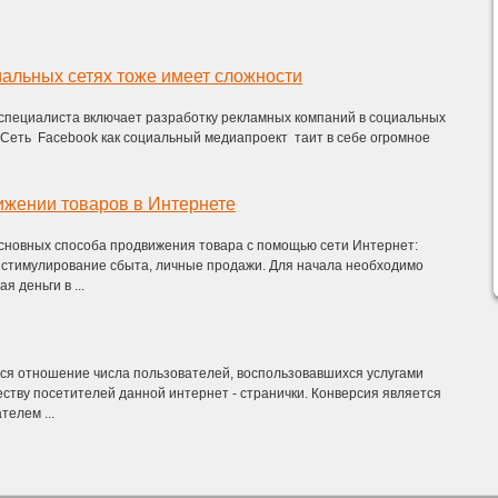
иальных сетях тоже имеет сложности
специалиста включает разработку рекламных компаний в социальных
о. Сеть Facebook как социальный медиапроект таит в себе огромное
ижении товаров в Интернете
сновных способа продвижения товара с помощью сети Интернет:
, стимулирование сбыта, личные продажи. Для начала необходимо
я деньги в ...
ся отношение числа пользователей, воспользовавшихся услугами
честву посетителей данной интернет - странички. Конверсия является
елем ...