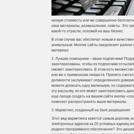
низкую стоимость или же совершенно бесплатн
свои материалы, размышления, советы. Это за
какой-то отрасли, похожей на ваш бизнес.
В этом случае вас обеспечат новым и качеств
уникальным. Многие сайты предлагают разное со
материал.
2. Лучшие помощники – ваши подписчики! Подум
заинтересованы, чтобы их подписчики отсылал
сможет заинтересовать. В этом есть множество
или же о применении лекарств. Принято считат
должности заслуживает определенного доверия
можете дописать одну маленькую, но содержате
эту рассылку, но его может заинтересовать дан
еще проще создать на вашем сайте кнопку «сооб
помогает распространять ваши материалы.
3. Маркетинг, созданный на базе разрешения
Этот вид маркетинга кажется самым дорогим, ис
электронных адресов за 20 условных единиц и
редкого программного обеспечения? Это дешевы