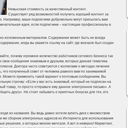
Невысокая стоимость за качественный контент.
Существует ряд возможностей получить хороший контент за
о. Например, ваши подписчики добровольно могут присылать вам
мечательная идея, если подписчики – настоящие профессионалы в
енно изложенным материалом. Содержание может быть не всегда
держание, когда вы укажете ссылку на сайт, где вначале был создан
айте, почему огромное количество работников сетевого бизнеса так
и свои сообщения знакомым и друзьям, которых данная тематика
 плюсов. Доктора часто советуются с коллегами о методах лечения
ь, что полученный совет от человека равного вам по занимаемой
. Можете применить такой вариант к почтовым сообщениям. Вы
льную строчку: «Если у вас есть знакомый, который не подписан на
ный товар, то просто отправьте ему данное электронное письмо». А
щить другу». Не стоит забывать о приятных бонусах для тех, кто
ходя из названия. Вы ведь давно хотели купить диск с множеством
ли же сборник электронных адресов из Интернета для использования
е решения, о которых многие мечтали. А вот и неверно! Маркетинг,