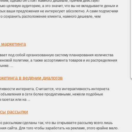
ним, однако он стоит намного дешевле, причем действует
ко целевую аудиторию, а это значит, что вы не вкладываете деньги и
орых ваши предложения не интересуют абсолютно. А сами подписчики
что сохранить расположение клиента, намного дешевле, чем
 маркетинга
вает под собой организованную систему планирования количества
ценовой политики, а также ассортимента товаров и их распределения
нке. ...
кетинга в ведении диалогов
тивности интернета. Считается, что интерактивность интернета
е объявления в сети более продуктивными, нежели подобные
газетах или на ...
сы рассылки
 рассылкам сделаны так, что вы открываете рассылку всего лишь
ния сайта. Для того чтобы заработать на рекламе, этого крайне мало.