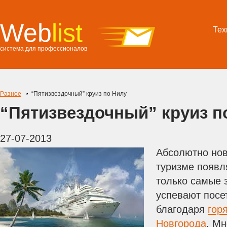
Web
list
Тех
система для профессионалов
Разное
“Пятизвездочный” круиз по Нилу
“Пятизвездочный” круиз п
27-07-2013
Абсолютно нов
туризме появл
только самые 
успевают посе
благодаря
гор
Новгорода
. Мн