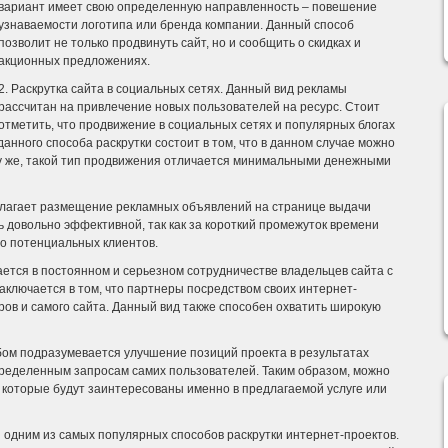
вариант имеет свою определенную направленность – повешение
узнаваемости логотипа или бренда компании. Данный способ
позволит не только продвинуть сайт, но и сообщить о скидках и
акционных предложениях.
2. Раскрутка сайта в социальных сетях. Данный вид рекламы
рассчитан на привлечение новых пользователей на ресурс. Стоит
отметить, что продвижение в социальных сетях и популярных блогах
нного способа раскрутки состоит в том, что в данном случае можно
му же, такой тип продвижения отличается минимальными денежными
олагает размещение рекламных объявлений на странице выдачи
ь довольно эффективной, так как за короткий промежуток времени
о потенциальных клиентов.
чается в постоянном и серьезном сотрудничестве владельцев сайта с
аключается в том, что партнеры посредством своих интернет-
ов и самого сайта. Данный вид также способен охватить широкую
бом подразумевается улучшение позиций проекта в результатах
ределенным запросам самих пользователей. Таким образом, можно
 которые будут заинтересованы именно в предлагаемой услуге или
ся одним из самых популярных способов раскрутки интернет-проектов.