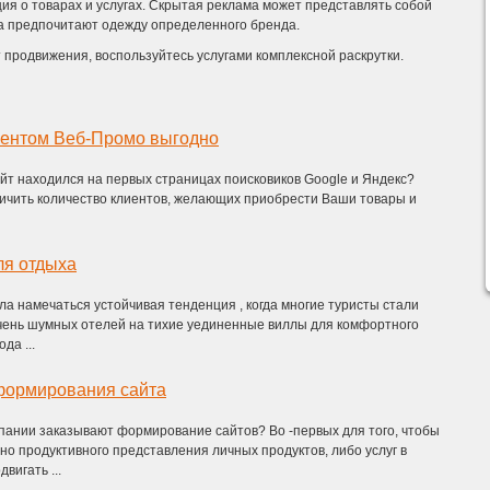
ия о товарах и услугах. Скрытая реклама может представлять собой
са предпочитают одежду определенного бренда.
 продвижения, воспользуйтесь услугами комплексной раскрутки.
иентом Веб-Промо выгодно
йт находился на первых страницах поисковиков Google и Яндекс?
ичить количество клиентов, желающих приобрести Ваши товары и
ля отдыха
ла намечаться устойчивая тенденция , когда многие туристы стали
очень шумных отелей на тихие уединенные виллы для комфортного
да ...
формирования сайта
пании заказывают формирование сайтов? Во -первых для того, чтобы
но продуктивного представления личных продуктов, либо услуг в
вигать ...