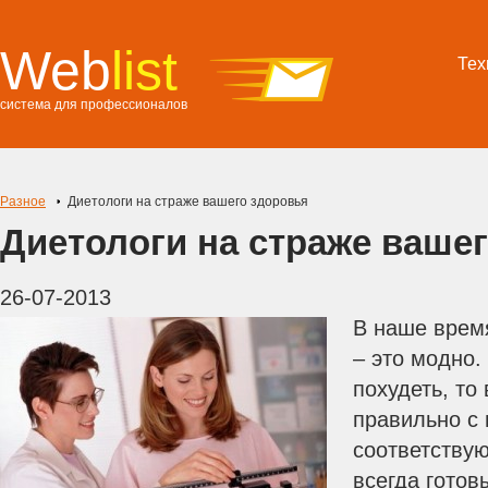
Web
list
Тех
система для профессионалов
Разное
Диетологи на страже вашего здоровья
Диетологи на страже ваше
26-07-2013
В наше врем
– это модно.
похудеть, то
правильно с
соответству
всегда готов