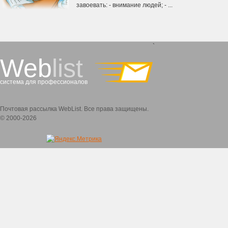
завоевать: - внимание людей; - ...
`
Web
list
система для профессионалов
Почтовая рассылка WebList. Все права защищены.
© 2000-2026