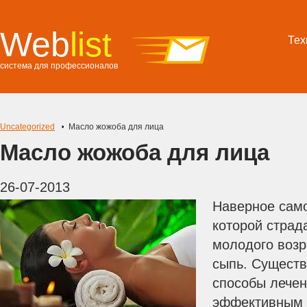
Web
list
Тех
система для профессионалов
Uncategorized
Масло жожоба для лица
Масло жожоба для лица
26-07-2013
Наверное сам
которой страд
молодого возр
сыпь. Сущест
способы лечен
эффективным и