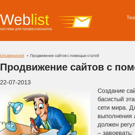
Web
list
Тех
система для профессионалов
Uncategorized
Продвижение сайтов с помощью статей
Продвижение сайтов с по
22-07-2013
Создание сай
басистый эта
сети мира. Д
выполнения л
должен регул
– завоевать: