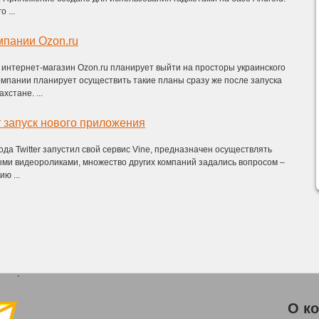
 ...
мпании Ozon.ru
интернет-магазин Ozon.ru планирует выйти на просторы украинского
омпании планирует осуществить такие планы сразу же после запуска
хстане. ...
 запуск нового приложения
года Twitter запустил свой сервис Vine, предназначен осуществлять
ми видеороликами, множество других компаний задались вопросом –
ю ...
`
О к