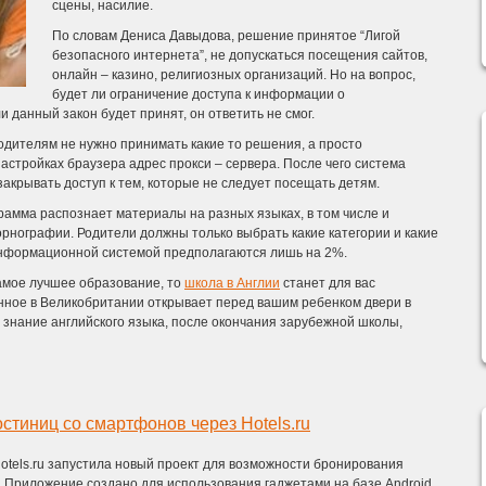
сцены, насилие.
По словам Дениса Давыдова, решение принятое “Лигой
безопасного интернета”, не допускаться посещения сайтов,
онлайн – казино, религиозных организаций. Но на вопрос,
будет ли ограничение доступа к информации о
 данный закон будет принят, он ответить не смог.
одителям не нужно принимать какие то решения, а просто
 настройках браузера адрес прокси – сервера. После чего система
закрывать доступ к тем, которые не следует посещать детям.
рамма распознает материалы на разных языках, в том числе и
порнографии. Родители должны только выбрать какие категории и какие
информационной системой предполагаются лишь на 2%.
самое лучшее образование, то
школа в Англии
станет для вас
нное в Великобритании открывает перед вашим ребенком двери в
 знание английского языка, после окончания зарубежной школы,
стиниц со смартфонов через Hotels.ru
otels.ru запустила новый проект для возможности бронирования
 Приложение создано для использования гаджетами на базе Android.