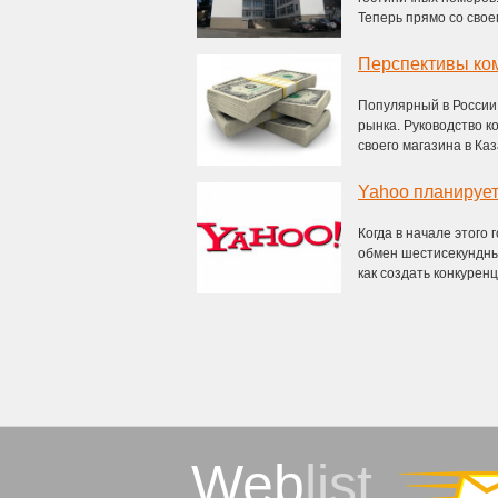
Теперь прямо со своего
Перспективы ко
Популярный в России 
рынка. Руководство к
своего магазина в Каза
Yahoo планирует
Когда в начале этого 
обмен шестисекундны
как создать конкуренци
Web
list