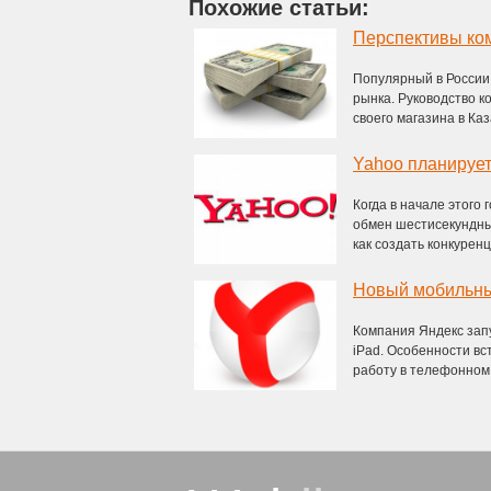
Похожие статьи:
Перспективы ко
Популярный в России 
рынка. Руководство к
своего магазина в Каза
Yahoo планирует
Когда в начале этого 
обмен шестисекундны
как создать конкуренци
Новый мобильны
Компания Яндекс зап
iPad. Особенности вс
работу в телефонном 