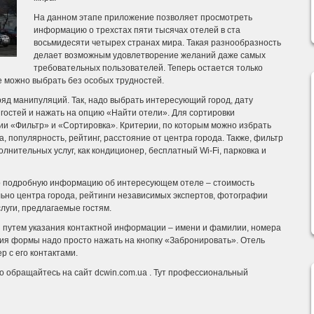
На данном этапе приложение позволяет просмотреть
информацию о трехстах пяти тысячах отелей в ста
восьмидесяти четырех странах мира. Такая разнообразность
делает возможным удовлетворение желаний даже самых
требовательных пользователей. Теперь остается только
е можно выбрать без особых трудностей.
яд манипуляций. Так, надо выбрать интересующий город, дату
гостей и нажать на опцию «Найти отели». Для сортировки
и «Фильтр» и «Сортировка». Критерии, по которым можно избрать
а, популярность, рейтинг, расстояние от центра города. Также, фильтр
лнительных услуг, как кондиционер, бесплатный Wi-Fi, парковка и
о подробную информацию об интересующем отеле – стоимость
ьно центра города, рейтинги независимых экспертов, фотографии
луги, предлагаемые гостям.
 путем указания контактной информации – имени и фамилии, номера
ия формы надо просто нажать на кнопку «Забронировать». Отель
р с его контактами.
то обращайтесь на сайт dcwin.com.ua . Тут профессиональный