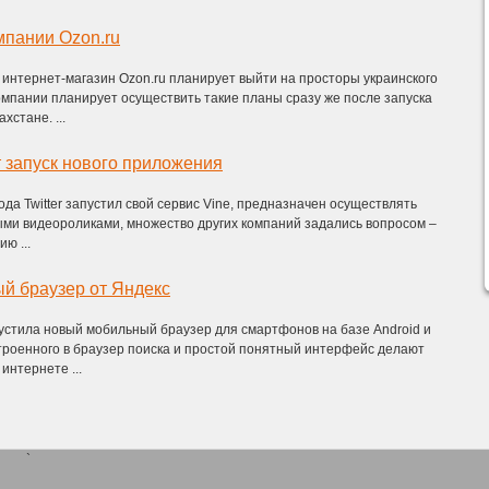
мпании Ozon.ru
интернет-магазин Ozon.ru планирует выйти на просторы украинского
омпании планирует осуществить такие планы сразу же после запуска
хстане. ...
 запуск нового приложения
года Twitter запустил свой сервис Vine, предназначен осуществлять
ми видеороликами, множество других компаний задались вопросом –
ю ...
й браузер от Яндекс
устила новый мобильный браузер для смартфонов на базе Android и
троенного в браузер поиска и простой понятный интерфейс делают
интернете ...
`