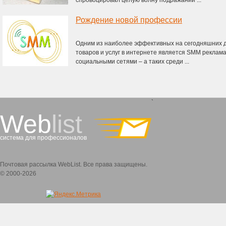
спровоцировал целую волну подражаний ...
Рождение новой профессии
Одним из наиболее эффективных на сегодняшних 
товаров и услуг в интернете является SMM реклама
социальными сетями – а таких среди ...
`
Web
list
система для профессионалов
Почтовая рассылка WebList. Все права защищены.
© 2000-2026