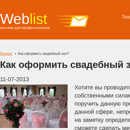
Web
list
Тех
система для профессионалов
Разное
Как оформить свадебный зал?
Как оформить свадебный 
11-07-2013
Хотите вы проводит
собственными силам
поручить данную пр
данной сфере, непр
на заметку определ
сможете сделать мес