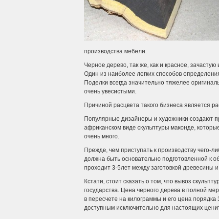
производства мебели.
Черное дерево, так же, как и красное, зачасту
Один из наиболее легких способов определения 
Поделки всегда значительно тяжелее оригиналь
очень увесистыми.
Причиной расцвета такого бизнеса является ра
Популярные дизайнеры и художники создают п
африканском виде скульптуры маконде, которы
очень много.
Прежде, чем приступать к производству чего-ли
должна быть основательно подготовленной к обр
проходит 3-5лет между заготовкой древесины и
Кстати, стоит сказать о том, что вывоз скульп
государства. Цена черного дерева в полной ме
в пересчете на килограммы и его цена порядка 
доступным исключительно для настоящих цени