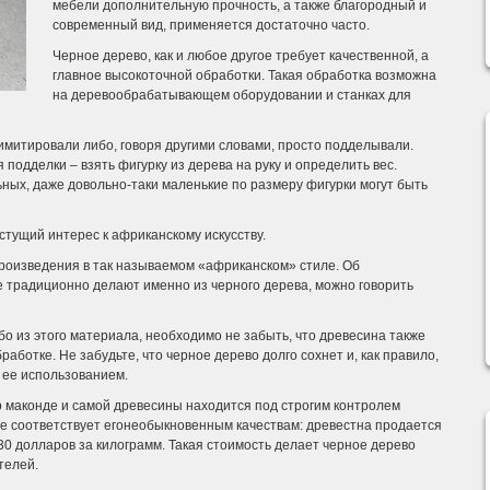
мебели дополнительную прочность, а также благородный и
современный вид, применяется достаточно часто.
Черное дерево, как и любое другое требует качественной, а
главное высокоточной обработки. Такая обработка возможна
на деревообрабатывающем оборудовании и станках для
ю имитировали либо, говоря другими словами, просто подделывали.
подделки – взять фигурку из дерева на руку и определить вес.
ных, даже довольно-таки маленькие по размеру фигурки могут быть
стущий интерес к африканскому искусству.
роизведения в так называемом «африканском» стиле. Об
е традиционно делают именно из черного дерева, можно говорить
бо из этого материала, необходимо не забыть, что древесина также
аботке. Не забудьте, что черное дерево долго сохнет и, как правило,
 ее использованием.
тур маконде и самой древесины находится под строгим контролем
ре соответствует егонеобыкновенным качествам: древестна продается
30 долларов за килограмм. Такая стоимость делает черное дерево
телей.