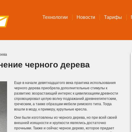
Технологии
Новости
Тарифы
рева
нение черного дерева
Еще в начале девятнадцатого века практика использования
черного дерева приобрела дополнительные стимулы к
развитию: возрастающий интерес к цивилизациям древности
спровоцировал целую волну подражаний древнеегипетским,
греческим, а также образцам мебели римского типа. Тогда
вошли в моду, к примеру, курульные кресла.
Они были изготовлены из черного дерева, но при всей своей
внешней изящности и хрупкости являлись достаточно
прочными. Также и сейчас черное дерево, которое придает