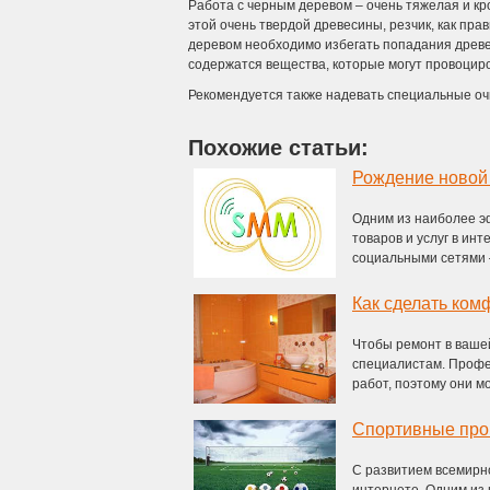
Работа с черным деревом – очень тяжелая и кр
этой очень твердой древесины, резчик, как пра
деревом необходимо избегать попадания древес
содержатся вещества, которые могут провоциро
Рекомендуется также надевать специальные очк
Похожие статьи:
Рождение новой
Одним из наиболее э
товаров и услуг в ин
социальными сетями – 
Как сделать ком
Чтобы ремонт в ваше
специалистам. Профе
работ, поэтому они мо
Спортивные про
С развитием всемирн