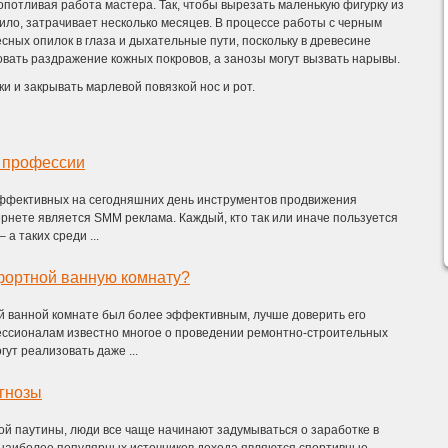
опотливая работа мастера. Так, чтобы вырезать маленькую фигурку из
вило, затрачивает несколько месяцев. В процессе работы с черным
ных опилок в глаза и дыхательные пути, поскольку в древесине
вать раздражение кожных покровов, а занозы могут вызвать нарывы.
и и закрывать марлевой повязкой нос и рот.
 профессии
ффективных на сегодняшних день инструментов продвижения
тернете является SMM реклама. Каждый, кто так или иначе пользуется
а таких среди ...
фортной ванную комнату?
й ванной комнате был более эффективным, лучше доверить его
ссионалам известно многое о проведении ремонтно-строительных
гут реализовать даже ...
гнозы
ой паутины, люди все чаще начинают задумываться о заработке в