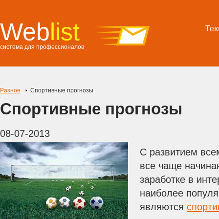
Web
list
Тех
система для профессионалов
Разное
Спортивные прогнозы
Спортивные прогнозы
08-07-2013
С развитием все
все чаще начина
заработке в инте
наиболее популя
являются
спорти