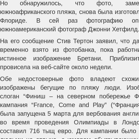
Но обнаружилось, что фото, замен
южноафриканского пляжа, снова была изготовл
Флориде. В сей раз фотографию опо
южноамериканский фотограф Джонни Хетфилд
На его сообщение Стив Тертон заявил, что д
временно взято из фотобанка, пока работн
истинное изображение Бретани. Приблиз
провисела на веб-сайте около недели.
Обе недостоверные фото владеют схо
изображены бегущие по пляжу люди. Изоб
слоган “Финиш – на северном побережье Фр
кампания “France, Come and Play” (“Франция
была запущена 5 марта для вербования англи
во время проведения Олимпиады в Лонд
составил 716 тыщ евро. Для кампании было 