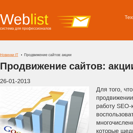
Web
list
Тех
система для профессионалов
Новинки IT
Продвижение сайтов: акции
Продвижение сайтов: акци
26-01-2013
Для того, чт
продвижении
работу SEO-
воспользова
многочислен
которые щед