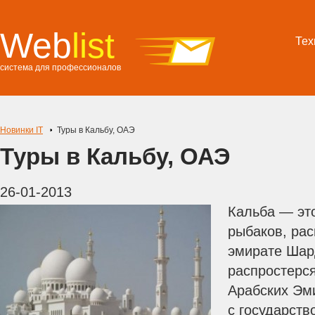
Web
list
Тех
система для профессионалов
Новинки IT
Туры в Кальбу, ОАЭ
Туры в Кальбу, ОАЭ
26-01-2013
Кальба — эт
рыбаков, ра
эмирате Шар
распростерс
Арабских Эми
с государств