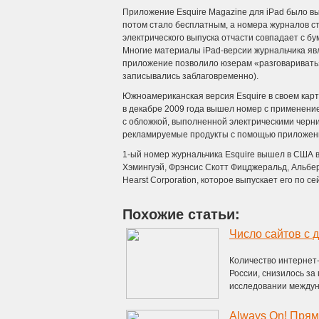
Приложение Esquire Magazine для iPad было вы
потом стало бесплатным, а номера журналов ст
электрического выпуска отчасти совпадает с б
Многие материалы iPad-версии журнальчика яв
приложение позволило юзерам «разговаривать»
записывались заблаговременно).
Южноамериканская версия Esquire в своем карт
в декабре 2009 года вышел номер с применение
с обложкой, выполненной электрическими черни
рекламируемые продукты с помощью приложен
1-ый номер журнальчика Esquire вышел в США в 
Хэмингуэй, Фрэнсис Скотт Фицджеральд, Альберт
Hearst Corporation, которое выпускает его по се
Похожие статьи:
Количество интернет
России, снизилось за
исследовании междуна
Always On! Пря