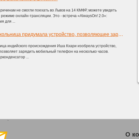
причинам не смогли поехать во Львов на 14 КМФР, можете увидеть
в режиме онлайн-трансляции. Это - встреча «AlwaysOn! 2.0»:
 для ...
Американская школьница придумала устройство, позволяющее зарядить телефон за 20 секунд
ица индийского происхождения Иша Кхари изобрела устройство,
 позволяет зарядить мобильный телефон на несколько часов.
рконденсатор ...
`
О к