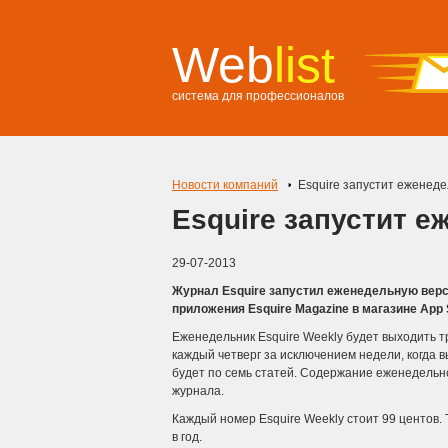
Web
list
система для профессионалов
Новости компаний
Esquire запустит еженеде
Esquire запустит 
29-07-2013
Журнал Esquire запустил еженедельную верси
приложения Esquire Magazine в магазине App 
Еженедельник Esquire Weekly будет выходить т
каждый четверг за исключением недели, когда 
будет по семь статей. Содержание еженедельн
журнала.
Каждый номер Esquire Weekly стоит 99 центов. Т
в год.