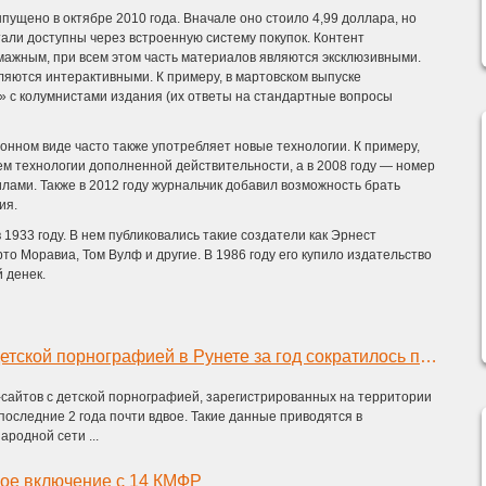
пущено в октябре 2010 года. Вначале оно стоило 4,99 доллара, но
али доступны через встроенную систему покупок. Контент
умажным, при всем этом часть материалов являются эксклюзивными.
ляются интерактивными. К примеру, в мартовском выпуске
 с колумнистами издания (их ответы на стандартные вопросы
онном виде часто также употребляет новые технологии. К примеру,
м технологии дополненной действительности, а в 2008 году — номер
лами. Также в 2012 году журнальчик добавил возможность брать
ия.
1933 году. В нем публиковались такие создатели как Эрнест
о Моравиа, Том Вулф и другие. В 1986 году его купило издательство
й денек.
Число сайтов с детской порнографией в Рунете за год сократилось почти вдвое
-сайтов с детской порнографией, зарегистрированных на территории
 последние 2 года почти вдвое. Такие данные приводятся в
родной сети ...
мое включение с 14 КМФР