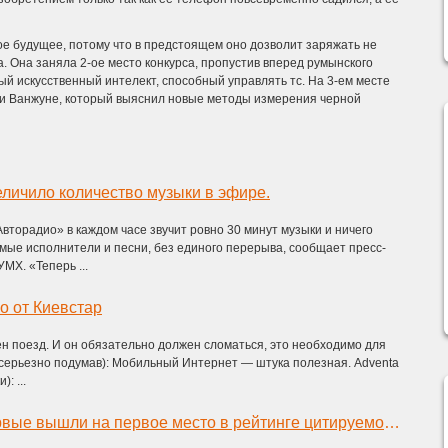
ное будущее, потому что в предстоящем оно дозволит заряжать не
а. Она заняла 2-ое место конкурса, пропустив вперед румынского
й искусственный интелект, способный управлять тс. На 3-ем месте
и Ванжуне, который выяснил новые методы измерения черной
личило количество музыки в эфире.
Авторадио» в каждом часе звучит ровно 30 минут музыки и ничего
мые исполнители и песни, без единого перерыва, сообщает пресс-
МХ. «Теперь ...
о от Киевстар
ен поезд. И он обязательно должен сломаться, это необходимо для
(серьезно подумав): Мобильный Интернет — штука полезная. Adventa
: ...
«Известия» впервые вышли на первое место в рейтинге цитируемости СМИ