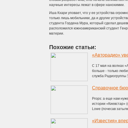
научные интересы лежат в сфере нанохимии.
Иша Кхари уповает, что у ее устройства огром
только лишь мобильники, да и другие устройств
студента Гордена Мура, который сделал дешевы
расположился южноамериканский студент Генр
материи.
Похожие статьи:
«Авторадио» уве
С 17 мая на волнах «
больше - только люби
служба Радиогруппы У
Справочное бюр
Props: а еще нам нуж
истории «Киевстар» 
Lowe (почесав затылки)