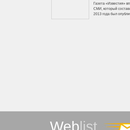
Газета «Известия» в
СМИ, который состав
2013 года был опублик
Web
list