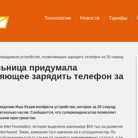
Технологии
Новости
Тарифы
придумала устройство, позволяющее зарядить телефон за 20 секунд
льница придумала
ляющее зарядить телефон за
ждения Иша Кхари изобрела устройство, которое за 20 секунд
есколько часов. Сообщается, что суперконденсатор позволяет
ьком пространстве.
 Intel Foundation, которая выделила школьнице $50 тыс на развитие
ist Award.
Также, компания Гугл завлекла её к сотрудничеству. По
зобретением только так как ее телефон повсевременно садился, а ее