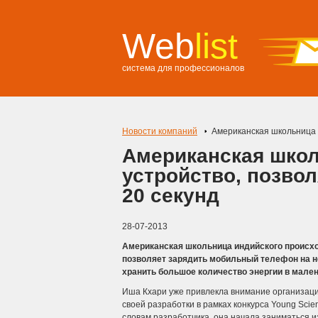
Web
list
система для профессионалов
Новости компаний
Американская школьница 
Американская шко
устройство, позво
20 секунд
28-07-2013
Американская школьница индийского происхо
позволяет зарядить мобильный телефон на н
хранить большое количество энергии в мален
Иша Кхари уже привлекла внимание организации
своей разработки в рамках конкурса Young Scient
словам разработчика, она начала заниматься и