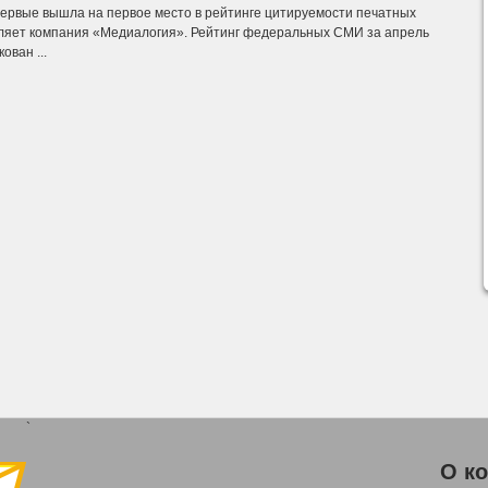
первые вышла на первое место в рейтинге цитируемости печатных
ляет компания «Медиалогия». Рейтинг федеральных СМИ за апрель
ован ...
`
О к