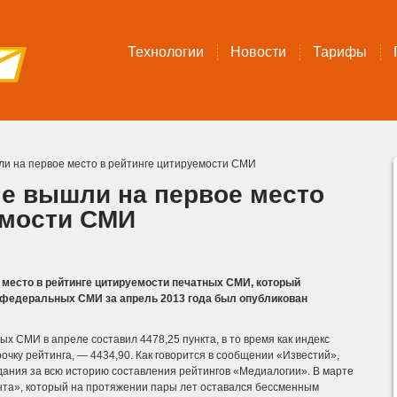
Технологии
Новости
Тарифы
и на первое место в рейтинге цитируемости СМИ
е вышли на первое место
емости СМИ
 место в рейтинге цитируемости печатных СМИ, который
 федеральных СМИ за апрель 2013 года был опубликован
х СМИ в апреле составил 4478,25 пункта, в то время как индекс
чку рейтинга, — 4434,90. Как говорится в сообщении «Известий»,
дания за всю историю составления рейтингов «Медиалогии».
В марте
нта», который на протяжении пары лет оставался бессменным