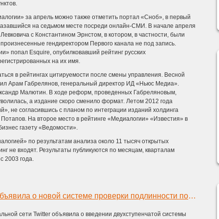
нктов.
алогии» за апрель можно также отметить портал «Сноб», в первый
оказавшийся на седьмом месте посреди онлайн-СМИ. В начале апреля
Левковича с Константином Эрнстом, в котором, в частности, были
 произнесенные гендиректором Первого канала не под запись.
ии» попал Esquire, опубилковавший рейтинг русских
регистрированных на их имя.
аться в рейтингах цитируемости после смены управления. Весной
авил Арам Габрелянов, генеральный директор ИД «Ньюс Медиа».
ександр Малютин. В ходе реформ, проведенных Габреляновым,
волилась, а издание скоро сменило формат. Летом 2012 года
й», не согласившись с планом по интеграции изданий холдинга
 Потапов. На второе место в рейтинге «Медиалогии» «Известия» в
бизнес газету «Ведомости».
логией» по результатам анализа около 11 тысяч открытых
нг не входят. Результаты публикуются по месяцам, кварталам
с 2003 года.
Соцсеть Twitter объявила о новой системе проверки подлинности пользователей
ьной сети Twitter объявила о введении двухступенчатой системы