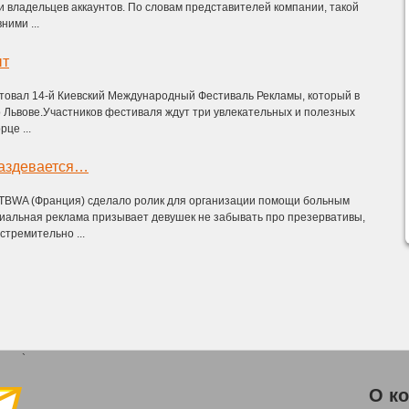
 владельцев аккаунтов. По словам представителей компании, такой
ними ...
ыт
ртовал 14-й Киевский Международный Фестиваль Рекламы, который в
о Львове.Участников фестиваля ждут три увлекательных и полезных
це ...
раздевается…
 TBWA (Франция) сделало ролик для организации помощи больным
иальная реклама призывает девушек не забывать про презервативы,
стремительно ...
`
О к