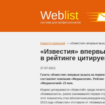
Web
list
система для профессионалов
Новости компаний
«Известия» впервые вышл
«Известия» впервы
в рейтинге цитиру
27-07-2013
Газета «Известия» впервые вышла на первое
составляет компания «Медиалогия». Рейтинг
«Медиалогией» 23 мая.
Индекс цитируемости «Известий» среди печатны
«Коммерсанта», ранее занимавшего первую стро
этот показатель стал абсолютным рекордом из
2013 года «Известия» отставали от «Коммерса