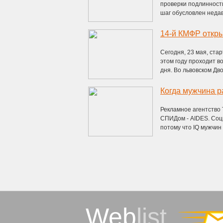
проверки подлинности
шаг обусловлен недав
14-й КМФР откр
Сегодня, 23 мая, ста
этом году проходит в
дня. Во львовском Двор
Когда мужчина 
Рекламное агентство
СПИДом - AIDES. Соц
потому что IQ мужчин 
Web
list