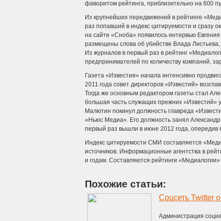
фаворитом рейтинга, приблизительно на 600 пу
Из крупнейших передвижений в рейтинге «Меди
раз попавший в индекс цитируемости и сразу 
на сайте «Сноба» появилось интервью Евгения 
размещены слова об убийстве Влада Листьева,
Из журналов в первый раз в рейтинг «Медиалог
предпринимателей по количеству компаний, за
Газета «Известия» начала интенсивно продвиг
2011 года совет директоров «Известий» возгл
Тогда же основным редактором газеты стал Ал
большая часть служащих прежних «Известий» у
Малютин покинул должность главреда «Извести
«Ньюс Медиа». Его должность занял Александр
первый раз вышли в июне 2012 года, опередив 
Индекс цитируемости СМИ составляется «Медиа
источников. Информационные агентства в рейти
и годам. Составляются рейтинги «Медиалогии» 
Похожие статьи:
Администрация социал