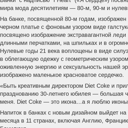
Банки с надписью “I Heart” («Я сердце») пос
мира мода десятилетиям — 80-м, 90-м и нуле
На банке, посвященной 80-м годам, изображен 
черном платье с фоновым узором виде галстук
посвящено изображение экстравагантной леди 
длинными перчатками, на шпильках и в огромн
Нулевые годы 21 века воплощены в виде силуэ
в облегающую одежку с геометрическим узором
оживленную энергию и сексуальность нашей эр
изображено маленькое красноватое сердечко.
«Быть креативным директором Diet Coke и прил
празднованию 30-летнего юбилея — большая ч
меня. Diet Coke — это икона…а я люблю иконы
Напиток в банках с новым дизайном выйдет на 
месяца в 11 странах, включая Англию, Франци