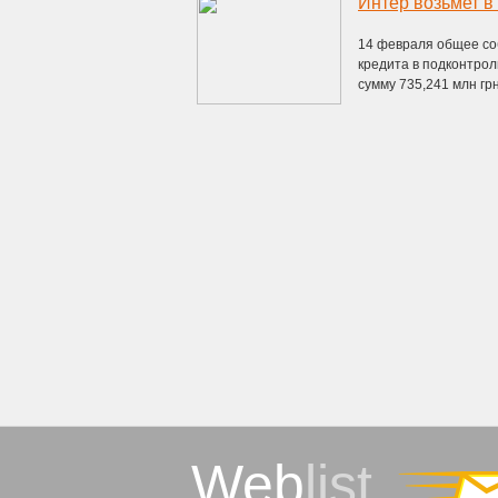
Интер возьмет в
14 февраля общее со
кредита в подконтро
сумму 735,241 млн грн
Web
list