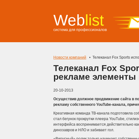
Web
list
система для профессионалов
Новости компаний
Телеканал Fox Sports исп
Телеканал Fox Spor
рекламе элементы 
20-10-2013
Осуществив должное продвижение сайта в пои
рекламу собственного YouTube-канала, прич
Креативная команда ТВ-канала подготовила со
стал бегунок прокрутки плеера YouTube, стили
интерфейса воспринимается действительно как 
динозавров и НЛО и забивает гол.
«Вирусный» ролик только начинает собственный