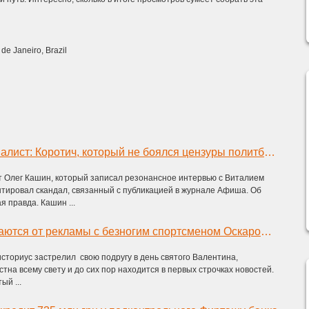
de Janeiro, Brazil
Российский журналист: Коротич, который не боялся цензуры политбюро, боится Герман – УП
т Олег Кашин, который записал резонансное интервью с Виталием
тировал скандал, связанный с публикацией в журнале Афиша. Об
я правда. Кашин ...
Бренды отказываются от рекламы с безногим спортсменом Оскаром Писториусом, убившим свою подругу
историус застрелил свою подругу в день святого Валентина,
стна всему свету и до сих пор находится в первых строчках новостей.
ый ...