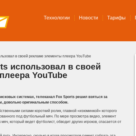
Технологии
Новости
Тарифы
ользовал в своей рекламе элементы плеера YouTube
ts использовал в своей
плеера YouTube
сковых системах, телеканал Fox Sports решил взяться за
ем, довольно оригинальным способом.
бственными силами короткий ролик, главной «изюминкой» которого
зованного под футбольный мяч. По мере просмотра видео, элемент
мяч, который ведет футболист, обводит других игроков, спасается от
 путь. Интересно, сколько в итоге просмотров сумеет собрать эта