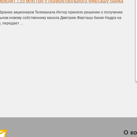
 кредит 735 млн грн у подконтрольного Фирташу банка
брание акционеров Телеканала Интер приняло решение о получении
льном новому собственнику канала Дмитрию Фирташу банке Надра на
, передает ...
`
О к