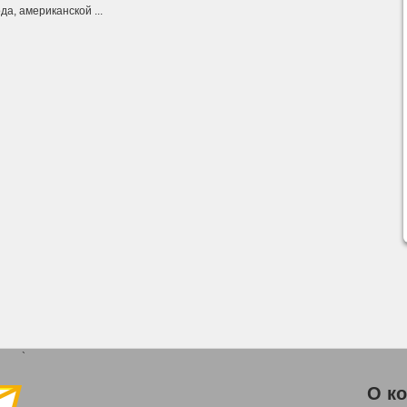
а, американской ...
`
О к