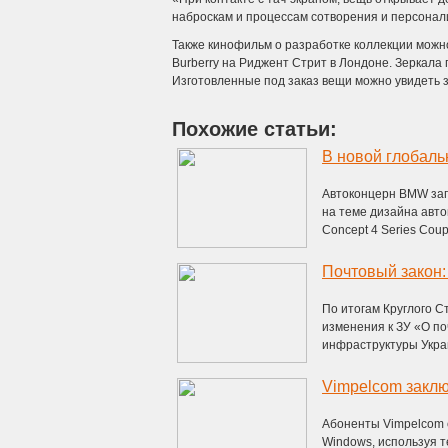
наброскам и процессам сотворения и персонал
Также кинофильм о разработке коллекции можно
Burberry на Риджент Стрит в Лондоне. Зеркала 
Изготовленные под заказ вещи можно увидеть зд
Похожие статьи:
Автоконцерн BMW зап
на теме дизайна авт
Concept 4 Series Coup 
По итогам Круглого С
изменения к ЗУ «О по
инфраструктуры Украи
Vimpelcom заклю
Абоненты Vimpelcom 
Windows, используя 