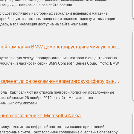
изации»,— написано на веб-сайте бренда.
 будет поглядеть на огромных зеркалах в новеньком магазине
преобразуются в экраны, когда к ним подносят одежку из коллекции.
есь, а вся коллекция доступна на сайте компании.
В новой глобальной кампании BMW демонстрирует динамичную природу серии Concept 4 Series Coup
устил новую международную кампанию, которая сконцентрирована
омобилей, в частности серии BMW Concept 4 Series Coup. Фото: BMW
...
Почтовый закон: заденет ли он рекламно-маркетинговую сферу рынка Украины?
тола «Как повлияют на отрасль почтовой логистики предложенные
чтовой связи» 28 ноября 2012 на сайте Министерства
ны был опубликован ...
чила соглашение с Microsoft и Nokia
смогут платить за цифровой контент в магазине приложений
телефонные счета. Трехстороннее соглашение обеспечит оператору