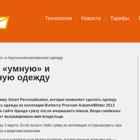
Технологии
Новости
Тарифы
ую» и персонализированную одежду
т «умную» и
ную одежду
нку Smart Personalisation, которая позволяет сделать одежду
ть одежду из коллекции Burberry Prorsum Autumn/Winter 2013
а сайте бренда сразу после вчерашнего показа. Вещи снабжены
ет выгравировано имя владельца.
о 3 марта.
Если пальто либо сумку из коллекции отсканировать при
уп к видеоматериалам.
 доступ к уникальным видео-роликам, посвященным этим вещам —