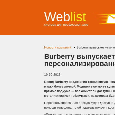
Web
list
система для профессионалов
Новости компаний
Burberry выпускает «умн
Burberry выпускае
персонализирован
19-10-2013
Бренд Burberry представил техническую нови
марки более личной. Модники уже могут купи
прямо с подиума — все они стали доступны н
металлическими табличками, на которых буд
Персонализированная одежда будет доступна д
помощи телефона, то обладатель получит дост
«При контакте с тач-экраном, вещь открывает