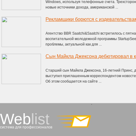
Windows, используя телефонные счета. Трехсторо
новые источники дохода, американской ...
Рекламщики борются с издевательства
Агентство BBR Saatchi&Saatchi встретилось с пятн
воспитательной молодежной программы StartupSee
проблемы, актуальной как для ...
Сын Майкла Джексона дебютировал в к
Старший сын Майкла Джексона, 16-летний Принс, 
выступил приглашенным корреспондентом новостей 
Об этом сообщается на сайте ...
`
Web
list
система для профессионалов