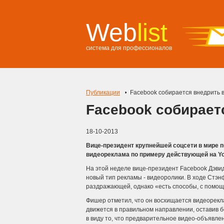
Web
list
система для профессионалов
Публикации
Facebook собирается внедрить 
Facebook собирает
18-10-2013
Вице-президент крупнейшей соцсети в мире п
видеореклама по примеру действующей на Yo
На этой неделе вице-президент Facebook Дэвид 
новый тип рекламы - видеоролики. В ходе Стэ
раздражающей, однако «есть способы, с помощ
Фишер отметил, что он восхищается видеорекл
движется в правильном направлении, оставив бо
в виду то, что предварительное видео-объявлен