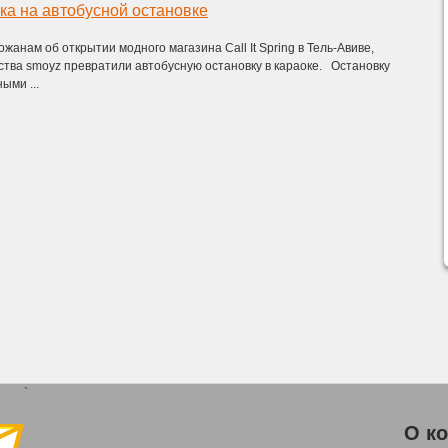
ка на автобусной остановке
жанам об открытии модного магазина Call It Spring в Тель-Авиве,
ства smoyz превратили автобусную остановку в караоке. Остановку
ыми ...
`
О к