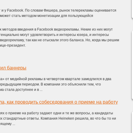
 и у Facebook. По словам Фишера, рынок телерекламы оценивается
ю может стать методом монетизации для пользующейся
х методов введения в Facebook видеорекламы. Некие из них могут
тенциально могут удовлетворить и интересы юзера, и интересы
видеорекламу, так как не отыскали этого баланса. Но, когда мы решим
вице-президент.
тил баннеры
а» от медийной рекламы в четвертом квартале замедлился в два
предыдущим периодом. В компании это объяснили тем, что
 стала доступнее и в ...
ла, как проводить собеседования о приеме на работу
ях о приеме на работу задают одни и те же вопросы, а кандидаты
их стандартные ответы. Компания Heineken решила, во что бы то ни
ящему ...