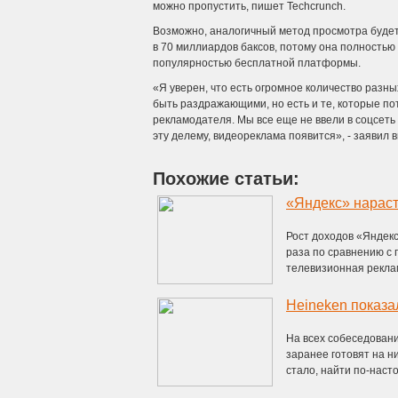
можно пропустить, пишет Techcrunch.
Возможно, аналогичный метод просмотра будет
в 70 миллиардов баксов, потому она полность
популярностью бесплатной платформы.
«Я уверен, что есть огромное количество разны
быть раздражающими, но есть и те, которые по
рекламодателя. Мы все еще не ввели в соцсеть 
эту делему, видеореклама появится», - заявил 
Похожие статьи:
«Яндекс» нарас
Рост доходов «Яндекс
раза по сравнению с 
телевизионная реклама
Heineken показа
На всех собеседовани
заранее готовят на н
стало, найти по-насто