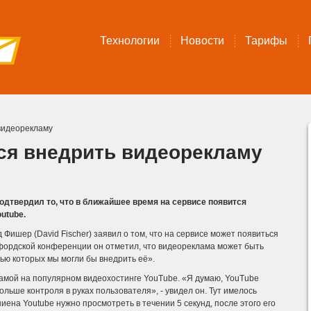
Технологии
Новости
Тарифы
видеорекламу
ся внедрить видеорекламу
одтвердил то, что в ближайшее время на сервисе появится
utube.
Фишер (David Fischer) заявил о том, что на сервисе может появиться
нфордской конференции он отметил, что видеореклама может быть
ью которых мы могли бы внедрить её».
амой на популярном видеохостинге YouTube. «Я думаю, YouTube
льше контроля в руках пользователя», - увидел он. Тут имелось
иена Youtube нужно просмотреть в течении 5 секунд, после этого его