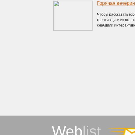
Горячая вечерин
Чтобы рассказать горо
креативщики из агент
снабдили интерактивн
Web
list