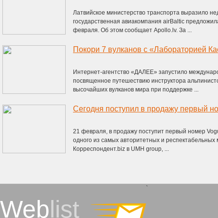
Латвийское министерство транспорта выразило нед
государственная авиакомпания airBaltic предложил
февраля. Об этом сообщает Apollo.lv. За ...
Покори 7 вулканов с «Лабораторией Ка
Интернет-агентство «ДАЛЕЕ» запустило междунар
посвященное путешествию инструктора альпинистс
высочайших вулканов мира при поддержке ...
Сегодня поступил в продажу первый н
21 февраля, в продажу поступит первый номер Vog
одного из самых авторитетных и респектабельных 
Корреспондент.biz в UMH group, ...
`
Web
list