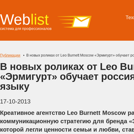
Web
list
Тех
система для профессионалов
Публикации
В новых роликах от Leo Burnett Moscow «Эрмигурт» обучает р
В новых роликах от Leo Bu
«Эрмигурт» обучает росси
языку
17-10-2013
Креативное агентство Leo Burnett Moscow р
коммуникационную стратегию для бренда «Э
которой легли ценности семьи и любви, ст