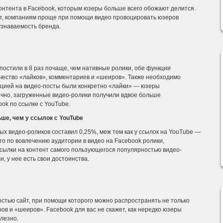
онтента в Facebook, которым юзеры больше всего обожают делится.
ует, компаниям проще при помощи видео провоцировать юзеров
 узнаваемость бренда.
 постили в 8 раз почаще, чем нативные ролики, обе функции
чество «лайков», комментариев и «шеиров». Также необходимо
кцией на видео-посты были конкретно «лайки» — юзеры
ично, загруженные видео-ролики получили вдвое больше
ok по ссылке с YouTube.
ше, чем у ссылок с YouTube
х видео-роликов составил 0,25%, меж тем как у ссылок на YouTube —
что по вовлечению аудитории в видео на Facebook ролики,
ссылки на контент самого пользующегося популярностью видео-
, у нее есть свои достоинства.
тью сайт, при помощи которого можно распространять не только
ов и «шеиров». Facebook для вас не скажет, как нередко юзеры
олезно.