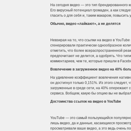
На сегодня видео — это тип брендированного к
Его вирусный потенциал громаден, а как след
гласить о для себя и, таким макаром, повысить
Обычно, видео «лайкают», а не делятся
Невзирая на то, что ссылки на видео в YouTube
сгенерировали практически однообразное коли
отметить, что более всераспространенной реа
предпочитают не делится, а одобрять. Что тип
комментариев, чем те, которые пришли в Facebo
Вовлечение в загруженное видео на 40% боль
На удивление коэффициент вовлечения нативны
он достигнул только 0,151%. Из этого следует, 
загруженные в среде сети, на 40% опережают 
сервиса. Вобщем, какую бы опцию вы не выбрали
Достоинства ссылок на видео в YouTube
YouTube — это самый пользующийся популярнос
лишь видео, да и данные, касающиеся просмотр
просматривали ваше видео, а это ведь очень п