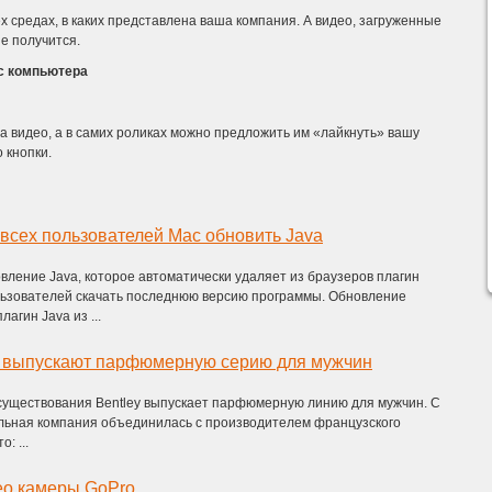
х средах, в каких представлена ваша компания. А видео, загруженные
е получится.
 с компьютера
 видео, а в самих роликах можно предложить им «лайкнуть» вашу
 кнопки.
 всех пользователей Mac обновить Java
вление Java, которое автоматически удаляет из браузеров плагин
льзователей скачать последнюю версию программы. Обновление
агин Java из ...
ue выпускают парфюмерную серию для мужчин
существования Bentley выпускает парфюмерную линию для мужчин. С
льная компания объединилась с производителем французского
: ...
о камеры GoPro