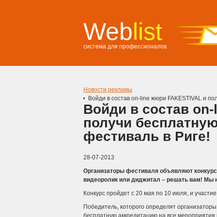
Web
list
система для профессионалов
Новости рекламы
Войди в состав on-line жюри FAKESTIVAL и по
Войди в состав on-
получи бесплатную
фестиваль в Риге!
28-07-2013
Организаторы фестиваля объявляют конкурс 
видеоролик или диджитал – решать вам! Мы 
Конкурс пройдет с 20 мая по 10 июля, и участи
Победитель, которого определят организаторы 
бесплатную аккредитацию на все мероприятия в