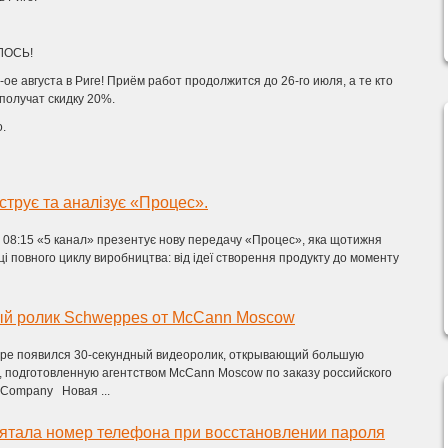
иЛОСЬ!
ое августа в Риге! Приём работ продолжится до 26-го июля, а те кто
получат скидку 20%.
.
струє та аналізує «Процес».
 о 08:15 «5 канал» презентує нову передачу «Процес», яка щотижня
і повного циклу виробництва: від ідеї створення продукту до моменту
й ролик Schweppes от McCann Moscow
ре появился 30-секундный видеоролик, открывающий большую
 подготовленную агентством McCann Moscow по заказу российского
 Company Новая ...
ятала номер телефона при восстановлении пароля