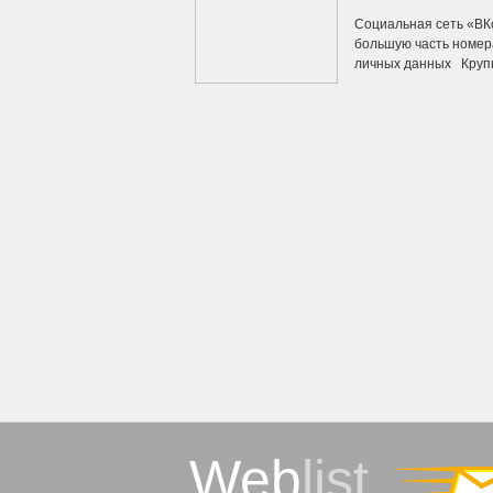
Социальная сеть «ВК
большую часть номер
личных данных Крупне
Web
list