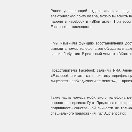
Ранее управляющий отдела анализа защищен
электрическую почту юзера, можно выяснить 
пароля в Facebook и «ВКонтакте». При восс
Facebook — последнюю.
«Мы изменили функцию восстановления дост
выяснить номер телефона его обладателя да
заявил Лобушкин. В реальный момент «ВКонтак
Представители Facebook заявили РИА Анонс
«Facebook считает свою систему верификац
лицезреет необходимости ее менять», — произне
Также часть номера мобильного телефона юз
пароля на сервисах Гугл. Представители прес
подлинность собственной личности не толь
специального приложения Гугл Authenticator.