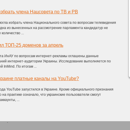
избрать члена Нацсовета по ТВ и РВ
могла избрать члена Национального совета по вопросам телевидения
одна из вынесенных на рассмотрение парламента кандидатур не
количество ...
ил ТОП-25 доменов за апрель
та ИнАУ по вопросам интернет-рекламы оглашены данные
аний интернет-аудитории Украины. Исследование выполняется по
 InMind. По итогам ...
краине платные каналы на YouTube?
года YouTube запустился в Украине. Кроме официального признания
то на практике означало, что украинские пользователи смогут
ккаунты, ...
`