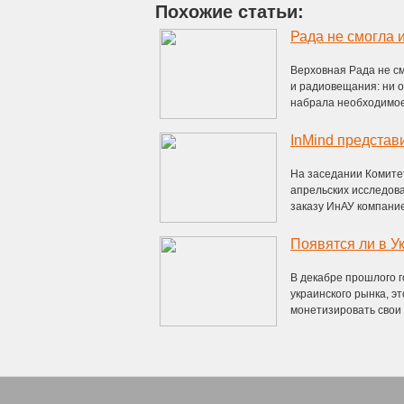
Похожие статьи:
Рада не смогла 
Верховная Рада не с
и радиовещания: ни 
набрала необходимое 
InMind представ
На заседании Комите
апрельских исследов
заказу ИнАУ компанией
Появятся ли в У
В декабре прошлого 
украинского рынка, э
монетизировать свои а