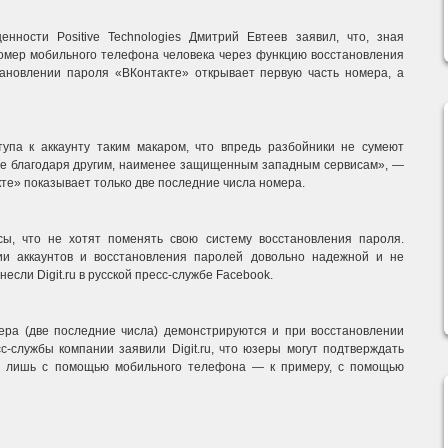
ности Positive Technologies Дмитрий Евтеев заявил, что, зная
номер мобильного телефона человека через функцию восстановления
тановлении пароля «ВКонтакте» открывает первую часть номера, а
упа к аккаунту таким макаром, что впредь разбойники не сумеют
же благодаря другим, наименее защищенным западным сервисам», —
те» показывает только две последние числа номера.
ы, что не хотят поменять свою систему восстановления пароля.
ии аккаунтов и восстановления паролей довольно надежной и не
сли Digit.ru в русской пресс-службе Facebook.
ера (две последние числа) демонстрируются и при восстановлении
с-службы компании заявили Digit.ru, что юзеры могут подтверждать
ко лишь с помощью мобильного телефона — к примеру, с помощью