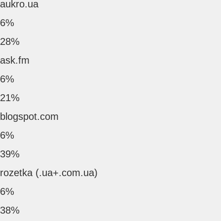
aukro.ua
6%
28%
ask.fm
6%
21%
blogspot.com
6%
39%
rozetka (.ua+.com.ua)
6%
38%