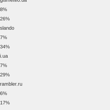
gismeteo.ua
8%
26%
slando
7%
34%
i.ua
7%
29%
rambler.ru
6%
17%