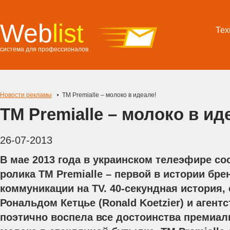
Web
list
Тех
система для профессионалов
Новости рекламы
ТМ Premialle – молоко в идеале!
ТМ Premialle – молоко в ид
26-07-2013
В мае 2013 года в украинском телеэфире с
ролика
TM
Premialle
– первой в истории бре
коммуникации на
TV
. 40-секундная история
Рональдом Кетцье (Ronald Koetzier) и агент
поэтично воспела все достоинства премиал