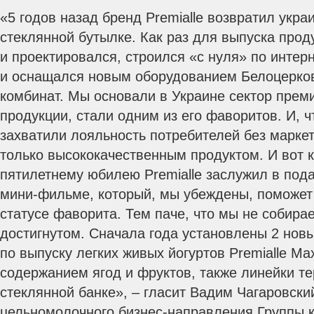
«5 годов назад бренд Premialle возвратил укр
стеклянной бутылке. Как раз для выпуска прод
и проектировался, строился «с нуля» по инте
и оснащался новым оборудованием Белоцерко
комбинат. Мы основали в Украине сектор пре
продукции, стали одним из его фаворитов. И, ч
захватили лояльность потребителей без марке
только высококачественным продуктом. И вот 
пятилетнему юбилею Premialle заслужил в под
мини-фильме, который, мы убеждены, поможет 
статусе фаворита. Тем паче, что мы не собира
достигнутом. Сначала года установлены 2 но
по выпуску легких живых йогуртов Premialle Max
содержанием ягод и фруктов, также линейки т
стеклянной банке», – гласит Вадим Чагаровск
цельномолочного бизнес-направления Группы 