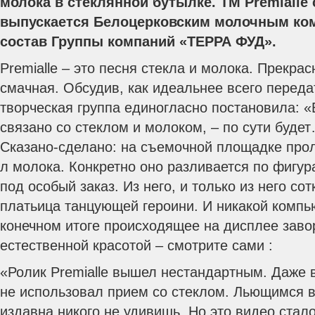
молока в стеклянной бутылке.
TM
Premialle
выпускается Белоцерковским молочным ко
состав Группы компаний «ТЕРРА ФУД».
Premialle – это песня стекла и молока. Прекра
смачная. Обсудив, как идеальнее всего переда
творческая группа единогласно постановила: «
связано со стеклом и молоком, – по сути будет
Сказано-сделано: на съемочной площадке прол
л молока. Конкретно оно разливается по фигур
под особый заказ. Из него, и только из него со
платьица танцующей героини. И никакой компь
конечном итоге происходящее на дисплее заво
естественной красотой – смотрите сами :
«Ролик Premialle вышел нестандартным. Даже 
не использовал прием со стеклом. Льющимся 
издавна никого не удивишь. Но это видео стал