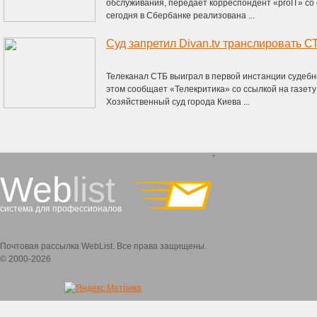
обслуживания, передает корреспондент «proIT» со 
сегодня в Сбербанке реализована ...
Суд запретил Divan.tv транслировать С
Телеканал СТБ выиграл в первой инстанции судебно
этом сообщает «Телекритика» со ссылкой на газет
Хозяйственный суд города Киева ...
`
Web
list
система для профессионалов
Почтовая рассылка WebList. Все права защищены.
© 2000-2026