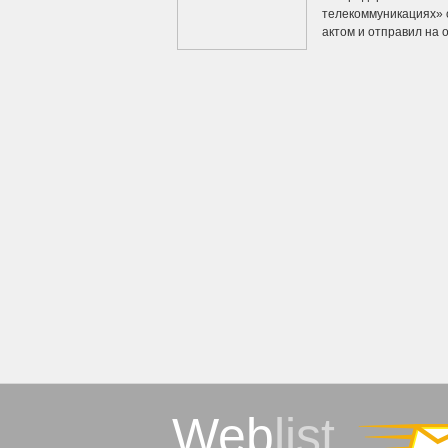
телекоммуникациях» 
актом и отправил на о
Web
list