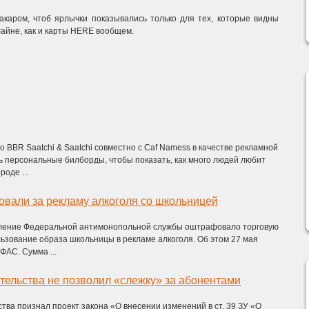
каром, чтоб ярлычки показывались только для тех, которые видны
флайне, как и карты HERE вообщем.
о BBR Saatchi & Saatchi совместно с Caf Namess в качестве рекламной
ь персональные билборды, чтобы показать, как много людей любит
роде ...
вали за рекламу алкоголя со школьницей
ление Федеральной антимонопольной службы оштрафовало торговую
ьзование образа школьницы в рекламе алкоголя. Об этом 27 мая
ФАС. Сумма ...
ельства не позволил «слежку» за абонентами
ва признал проект закона «О внесении изменений в ст. 39 ЗУ «О