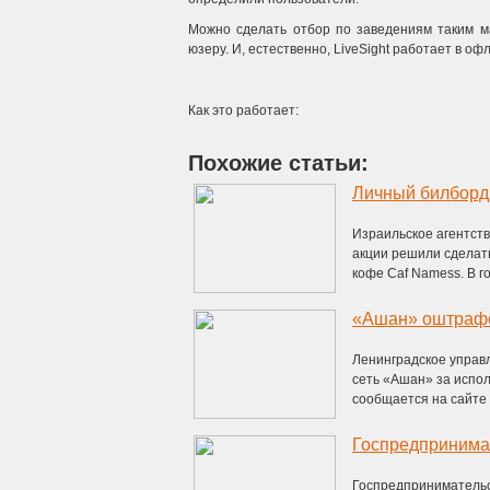
Можно сделать отбор по заведениям таким ма
юзеру. И, естественно, LiveSight работает в о
Как это работает:
Похожие статьи:
Личный билборд
Израильское агентств
акции решили сделат
кофе Caf Namess. В го
«Ашан» оштрафо
Ленинградское управ
сеть «Ашан» за испол
сообщается на сайте 
Госпредпринимат
Госпредпринимательст