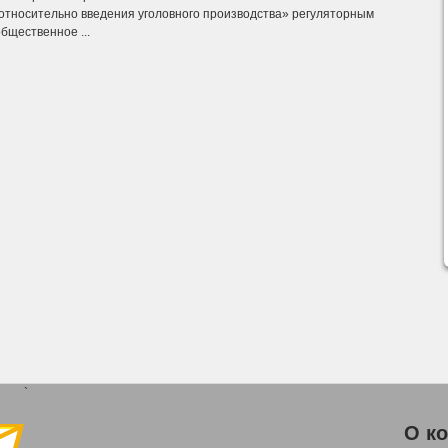
относительно введения уголовного производства» регуляторным
бщественное ...
`
О к