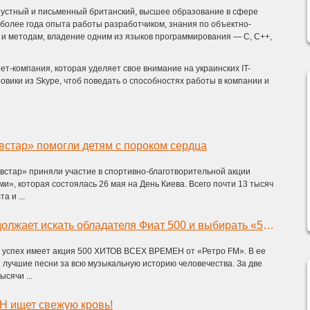
 устный и письменный британский, высшее образование в сфере
более года опыта работы разработчиком, знания по объектно-
 и методам, владение одним из языков программирования — C, C++,
-компания, которая уделяет свое внимание на украинских IT-
ровики из Skype, чтоб поведать о способностях работы в компании и
стар» помогли детям с пороком сердца
встар» приняли участие в спортивно-благотворительной акции
и», которая состоялась 26 мая на День Киева. Всего почти 13 тысяч
а и ...
«Ретро FM» продолжает искать обладателя Фиат 500 и выбирать «500 хитов всех времен».
 успех имеет акция 500 ХИТОВ ВСЕХ ВРЕМЕН от «Ретро FM». В ее
 лучшие песни за всю музыкальную историю человечества. За две
сячи ...
H ищет свежую кровь!