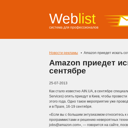
Web
list
система для профессионалов
Новости рекламы
Amazon приедет искать сот
Amazon приедет ис
сентябре
25-07-2013
Как стало известно AIN.UA, в сентябре специ
Services) опять приедут в Киев, чтобы провест
этого года. Одно такое мероприятие уже прово
и в Праге, 16-19 сентября.
«Если вы с большим энтузиазмом относитесь к
программистами и решению невероятных технич
jobs@amazon.com», — говорится на сайте, пос