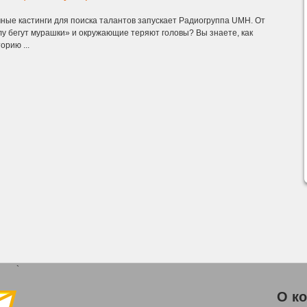
ные кастинги для поиска талантов запускает Радиогруппа UMH. От
лу бегут мурашки» и окружающие теряют головы? Вы знаете, как
орию ...
`
О к