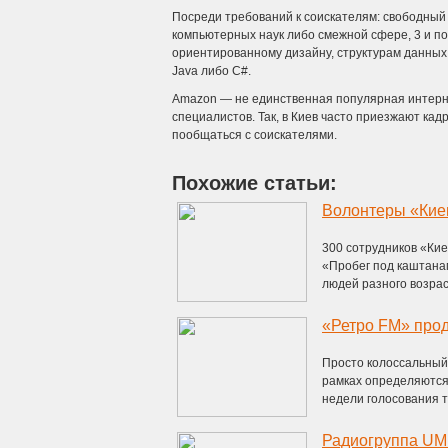
Посреди требований к соискателям: свободный
компьютерных наук либо смежной сфере, 3 и по
ориентированному дизайну, структурам данных
Java либо C#.
Amazon — не единственная популярная интернет
специалистов. Так, в Киев часто приезжают кад
пообщаться с соискателями.
Похожие статьи:
Волонтеры «Киев
300 сотрудников «Кие
«Пробег под каштанам
людей разного возраст
Просто колоссальный
рамках определяются
недели голосования ты
Радиогруппа UM