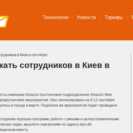
Технологии
Новости
Тарифы
рудников в Киев в сентябре
кать сотрудников в Киев в
алисты компании Amazon (хостинговое подразделение Amazon Web
и рекрутинговое мероприятие. Оно запланировано на 9-12 сентября
дилось в городе в марте. Подобное же мероприятие будет проведено
 созданию хороших программ, работе с умными и целеустремленными
еских задач, вышлите нам резюме по адресу aws-db-
вященном ивенту.