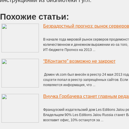
инструкциями из библиотеки Гугл.
Похожие статьи:
Безрадостный прогноз: рынок серверов
В начале года мировой рынок серверов продемонс
количественном и денежном выражении из-за того,
ИТ-бюджете Прогноз на 2013 ...
“ВКонтакте” возможно не закроют
Домен vk.com был внесён в реестр 24 мая 2013 го
соцсети попал в реестр запрещённых сайтов. Если 
появляется информация, что ...
Внучка Горбачева станет главным редакт
Французский издательский дом Les Editions Jalou р
Владельцем 90% Les Editions Jalou Russia станет 
возглавит офис, 10% останутся за ...