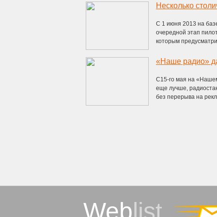
Несколько столи
С 1 июня 2013 на баз
очередной этап пило
которым предусматрив
«Наше радио» д
С15-го мая на «Наше
еще лучше, радиоста
без перерыва на рекл
Web
list