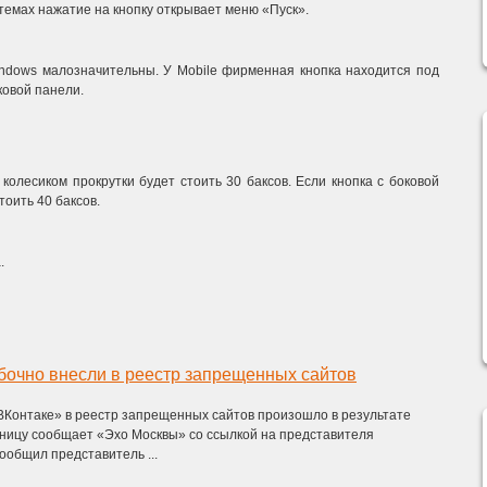
емах нажатие на кнопку открывает меню «Пуск».
ndows малозначительны. У Mobile фирменная кнопка находится под
ковой панели.
колесиком прокрутки будет стоить 30 баксов. Если кнопка с боковой
тоить 40 баксов.
.
бочно внесли в реестр запрещенных сайтов
ВКонтаке» в реестр запрещенных сайтов произошло в результате
тницу сообщает «Эхо Москвы» со ссылкой на представителя
ообщил представитель ...