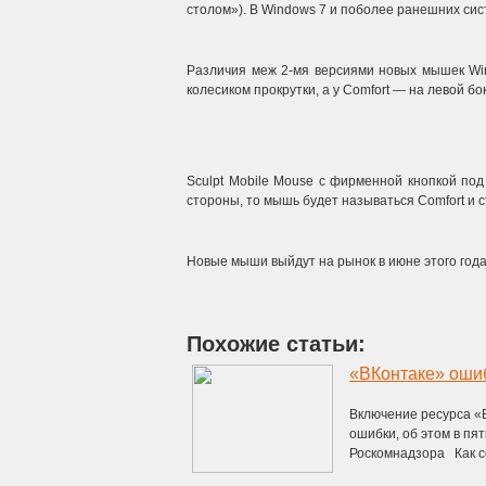
столом»).
В Windows 7 и поболее ранешних сист
Различия меж 2-мя версиями новых мышек Wi
колесиком прокрутки, а у Comfort — на левой бо
Sculpt Mobile Mouse с фирменной кнопкой под 
стороны, то мышь будет называться Comfort и с
Новые мыши выйдут на рынок в июне этого года
Похожие статьи:
«ВКонтаке» оши
Включение ресурса «
ошибки, об этом в пя
Роскомнадзора Как с