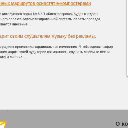
чных маршрутов оснастят е-компостерами
е автобусного парка № 6 КП «Киевпастранс» будет внедрен
тного проекта Автоматизированной системы оплаты проезда,
ается внесение ...
арит своим слушателям музыку без рекламы.
м радио» произошли кардинальные изменения. Чтобы сделать эфир
нция дарит своей аудитории возможность слушать любимые песни
аму и лишние ...
`
О к